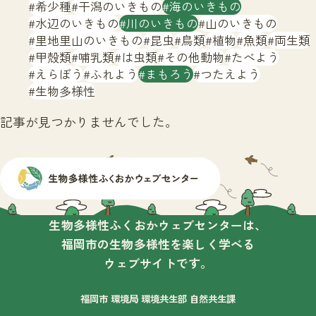
サイトマップ
希少種
干潟のいきもの
海のいきもの
水辺のいきもの
川のいきもの
山のいきもの
里地里山のいきもの
昆虫
鳥類
植物
魚類
両生類
甲殻類
哺乳類
は虫類
その他動物
たべよう
えらぼう
ふれよう
まもろう
つたえよう
生物多様性
記事が見つかりませんでした。
生物多様性ふくおかウェブセンターは、
福岡市の生物多様性を楽しく学べる
ウェブサイトです。
福岡市 環境局 環境共生部 自然共生課