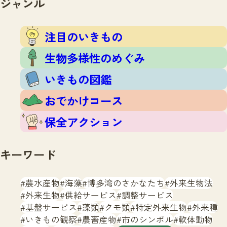
ジャンル
注目のいきもの
いきもの調査隊
生物多様性のめぐみ
調査レポート
いきもの図鑑
注目のいきもの
おでかけコース
生物多様性のめぐみ
マッチング
保全アクション
調査レポートTOP
いきもの図鑑
調査結果
お問合せ
ふくおかいきものマップ
マッチングTOP
おでかけコース
掲載申し込みフォーム
保全アクション
キーワード
農水産物
海藻
博多湾のさかなたち
外来生物法
文字サイズ
小
中
大
外来生物
供給サービス
調整サービス
基盤サービス
藻類
クモ類
特定外来生物
外来種
生物多様性ふくおかウェブセンターとは
いきもの観察
農畜産物
市のシンボル
軟体動物