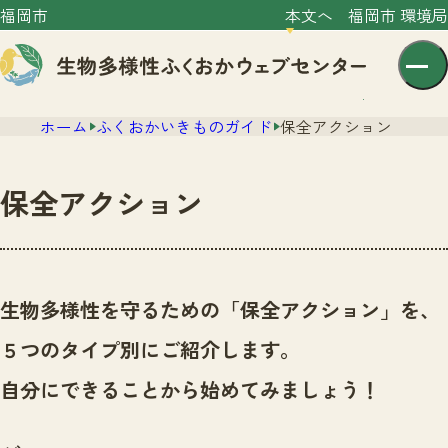
福岡市
本文へ
福岡市 環境局
ホーム
ふくおかいきものガイド
保全アクション
保全アクション
センター紹介
ニュース
生物多様性を守るための「保全アクション」を、
センター紹介TOP
サイトポリシー
５つのタイプ別にご紹介します。
いきものガイド
プライバシーポリシー
ニュースTOP
自分にできることから始めてみましょう！
市の取組み
イベント
いきものガイドTOP