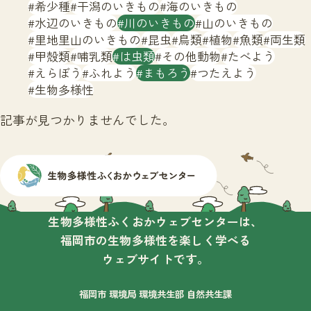
サイトマップ
希少種
干潟のいきもの
海のいきもの
水辺のいきもの
川のいきもの
山のいきもの
里地里山のいきもの
昆虫
鳥類
植物
魚類
両生類
甲殻類
哺乳類
は虫類
その他動物
たべよう
えらぼう
ふれよう
まもろう
つたえよう
生物多様性
記事が見つかりませんでした。
生物多様性ふくおかウェブセンターは、
福岡市の生物多様性を楽しく学べる
ウェブサイトです。
福岡市 環境局 環境共生部 自然共生課