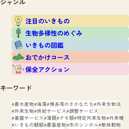
ジャンル
注目のいきもの
いきもの調査隊
生物多様性のめぐみ
調査レポート
いきもの図鑑
注目のいきもの
おでかけコース
生物多様性のめぐみ
マッチング
保全アクション
調査レポートTOP
いきもの図鑑
調査結果
お問合せ
ふくおかいきものマップ
マッチングTOP
おでかけコース
掲載申し込みフォーム
保全アクション
キーワード
農水産物
海藻
博多湾のさかなたち
外来生物法
文字サイズ
小
中
大
外来生物
供給サービス
調整サービス
基盤サービス
藻類
クモ類
特定外来生物
外来種
生物多様性ふくおかウェブセンターとは
いきもの観察
農畜産物
市のシンボル
軟体動物