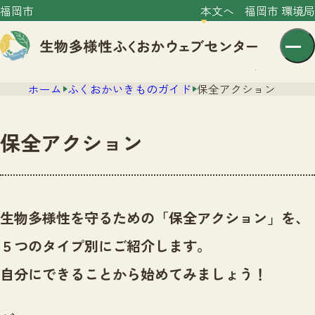
福岡市
本文へ
福岡市 環境局
ホーム
ふくおかいきものガイド
保全アクション
保全アクション
センター紹介
ニュース
生物多様性を守るための「保全アクション」を、
センター紹介TOP
サイトポリシー
５つのタイプ別にご紹介します。
いきものガイド
プライバシーポリシー
ニュースTOP
自分にできることから始めてみましょう！
市の取組み
イベント
いきものガイドTOP