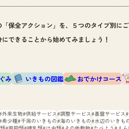
の「保全アクション」を、５つのタイプ別にご
分にできることから始めてみましょう！
ぐみ
いきもの図鑑
おでかけコース
外来生物
供給サービス
調整サービス
基盤サービス
希少種
干潟のいきもの
海のいきもの
水辺のいきも
類
甲殻類
哺乳類
は虫類
その他動物
たべよう
えら