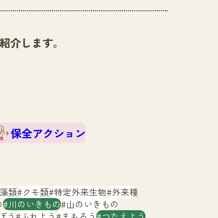
紹介します。
保全アクション
藻類
クモ類
特定外来生物
外来種
の
川のいきもの
山のいきもの
ぼう
ふれよう
まもろう
つたえよう