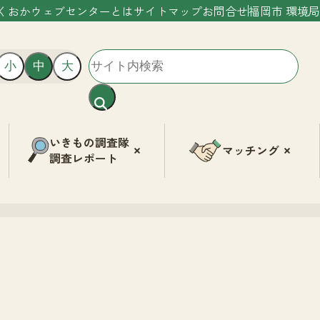
くおかウェブセンターとは
サイトマップ
お問合せ
福岡市 環境局
小
中
大
いきもの調査隊
マッチング
調査レポート