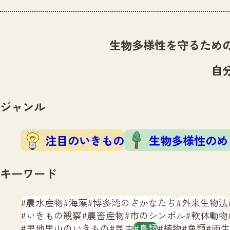
生物多様性を守るため
自
ジャンル
注目のいきもの
生物多様性のめ
キーワード
農水産物
海藻
博多湾のさかなたち
外来生物法
いきもの観察
農畜産物
市のシンボル
軟体動物
里地里山のいきもの
昆虫
鳥類
植物
魚類
両生