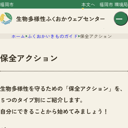
福岡市
本文へ
福岡市 環境局
ホーム
ふくおかいきものガイド
保全アクション
保全アクション
センター紹介
ニュース
生物多様性を守るための「保全アクション」を、
センター紹介TOP
サイトポリシー
５つのタイプ別にご紹介します。
いきものガイド
プライバシーポリシー
ニュースTOP
自分にできることから始めてみましょう！
市の取組み
イベント
いきものガイドTOP