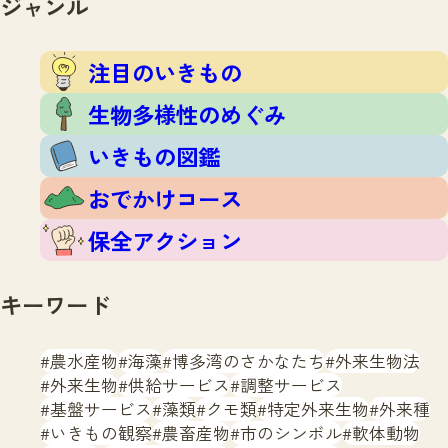
ジャンル
注目のいきもの
いきもの調査隊
生物多様性のめぐみ
調査レポート
いきもの図鑑
注目のいきもの
おでかけコース
生物多様性のめぐみ
マッチング
保全アクション
調査レポートTOP
いきもの図鑑
調査結果
お問合せ
ふくおかいきものマップ
マッチングTOP
おでかけコース
掲載申し込みフォーム
保全アクション
キーワード
農水産物
海藻
博多湾のさかなたち
外来生物法
文字サイズ
小
中
大
外来生物
供給サービス
調整サービス
基盤サービス
藻類
クモ類
特定外来生物
外来種
生物多様性ふくおかウェブセンターとは
いきもの観察
農畜産物
市のシンボル
軟体動物