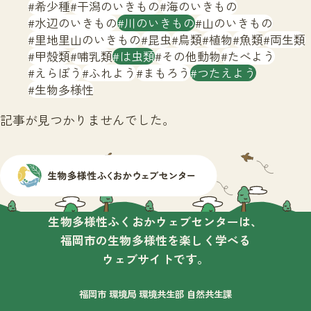
サイトマップ
希少種
干潟のいきもの
海のいきもの
水辺のいきもの
川のいきもの
山のいきもの
里地里山のいきもの
昆虫
鳥類
植物
魚類
両生類
甲殻類
哺乳類
は虫類
その他動物
たべよう
えらぼう
ふれよう
まもろう
つたえよう
生物多様性
記事が見つかりませんでした。
生物多様性ふくおかウェブセンターは、
福岡市の生物多様性を楽しく学べる
ウェブサイトです。
福岡市 環境局 環境共生部 自然共生課