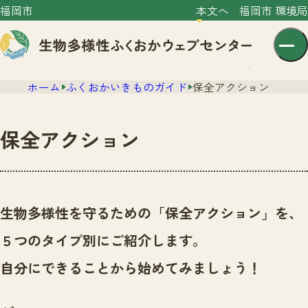
福岡市
本文へ
福岡市 環境局
ホーム
ふくおかいきものガイド
保全アクション
保全アクション
センター紹介
ニュース
生物多様性を守るための「保全アクション」を、
センター紹介TOP
サイトポリシー
５つのタイプ別にご紹介します。
いきものガイド
プライバシーポリシー
ニュースTOP
自分にできることから始めてみましょう！
市の取組み
イベント
いきものガイドTOP