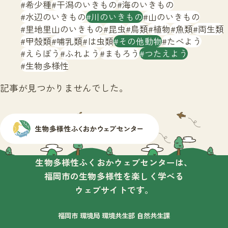
サイトマップ
希少種
干潟のいきもの
海のいきもの
水辺のいきもの
川のいきもの
山のいきもの
里地里山のいきもの
昆虫
鳥類
植物
魚類
両生類
甲殻類
哺乳類
は虫類
その他動物
たべよう
えらぼう
ふれよう
まもろう
つたえよう
生物多様性
記事が見つかりませんでした。
生物多様性ふくおかウェブセンターは、
福岡市の生物多様性を楽しく学べる
ウェブサイトです。
福岡市 環境局 環境共生部 自然共生課