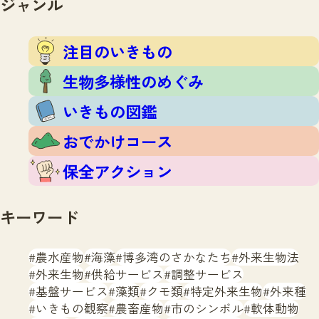
ジャンル
注目のいきもの
いきもの調査隊
生物多様性のめぐみ
調査レポート
いきもの図鑑
注目のいきもの
おでかけコース
生物多様性のめぐみ
マッチング
保全アクション
調査レポートTOP
いきもの図鑑
調査結果
お問合せ
ふくおかいきものマップ
マッチングTOP
おでかけコース
掲載申し込みフォーム
保全アクション
キーワード
農水産物
海藻
博多湾のさかなたち
外来生物法
文字サイズ
小
中
大
外来生物
供給サービス
調整サービス
基盤サービス
藻類
クモ類
特定外来生物
外来種
生物多様性ふくおかウェブセンターとは
いきもの観察
農畜産物
市のシンボル
軟体動物