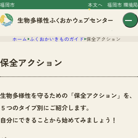
福岡市
本文へ
福岡市 環境局
ホーム
ふくおかいきものガイド
保全アクション
保全アクション
センター紹介
ニュース
生物多様性を守るための「保全アクション」を、
センター紹介TOP
サイトポリシー
５つのタイプ別にご紹介します。
いきものガイド
プライバシーポリシー
ニュースTOP
自分にできることから始めてみましょう！
市の取組み
イベント
いきものガイドTOP