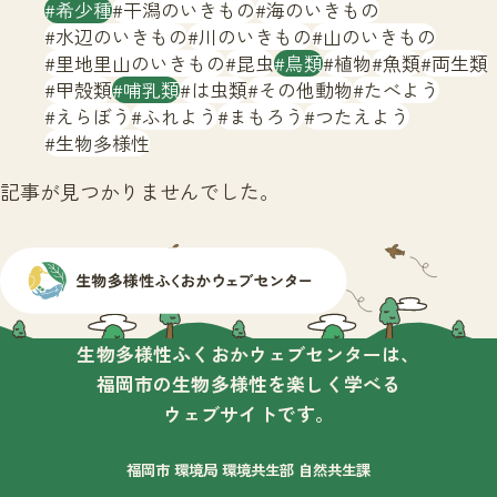
サイトマップ
希少種
干潟のいきもの
海のいきもの
水辺のいきもの
川のいきもの
山のいきもの
里地里山のいきもの
昆虫
鳥類
植物
魚類
両生類
甲殻類
哺乳類
は虫類
その他動物
たべよう
えらぼう
ふれよう
まもろう
つたえよう
生物多様性
記事が見つかりませんでした。
生物多様性ふくおかウェブセンターは、
福岡市の生物多様性を楽しく学べる
ウェブサイトです。
福岡市 環境局 環境共生部 自然共生課