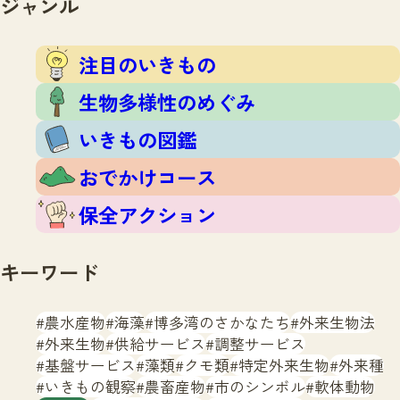
ジャンル
注目のいきもの
いきもの調査隊
生物多様性のめぐみ
調査レポート
いきもの図鑑
注目のいきもの
おでかけコース
生物多様性のめぐみ
マッチング
保全アクション
調査レポートTOP
いきもの図鑑
調査結果
お問合せ
ふくおかいきものマップ
マッチングTOP
おでかけコース
掲載申し込みフォーム
保全アクション
キーワード
農水産物
海藻
博多湾のさかなたち
外来生物法
文字サイズ
小
中
大
外来生物
供給サービス
調整サービス
基盤サービス
藻類
クモ類
特定外来生物
外来種
生物多様性ふくおかウェブセンターとは
いきもの観察
農畜産物
市のシンボル
軟体動物