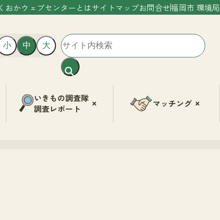
くおかウェブセンターとは
サイトマップ
お問合せ
福岡市 環境局
小
中
大
いきもの調査隊
マッチング
調査レポート