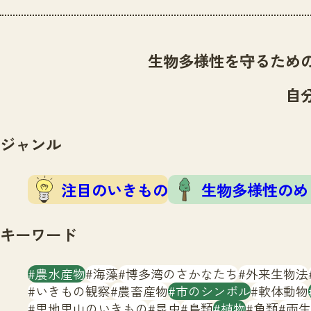
生物多様性を守るため
自
ジャンル
注目のいきもの
生物多様性のめ
キーワード
農水産物
海藻
博多湾のさかなたち
外来生物法
いきもの観察
農畜産物
市のシンボル
軟体動物
里地里山のいきもの
昆虫
鳥類
植物
魚類
両生