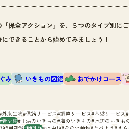
の「保全アクション」を、５つのタイプ別にご
分にできることから始めてみましょう！
ぐみ
いきもの図鑑
おでかけコース
外来生物
供給サービス
調整サービス
基盤サービス
希少種
干潟のいきもの
海のいきもの
水辺のいきも
類
甲殻類
哺乳類
は虫類
その他動物
たべよう
えら