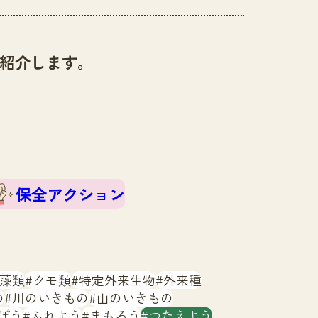
紹介します。
保全アクション
藻類
クモ類
特定外来生物
外来種
の
川のいきもの
山のいきもの
ぼう
ふれよう
まもろう
つたえよう