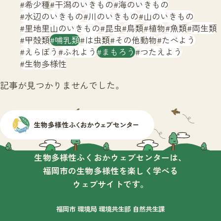
サイトマップ
希少種
干潟のいきもの
海のいきもの
水辺のいきもの
川のいきもの
山のいきもの
里地里山のいきもの
昆虫
鳥類
植物
魚類
両生類
甲殻類
哺乳類
は虫類
その他動物
たべよう
えらぼう
ふれよう
まもろう
つたえよう
生物多様性
記事が見つかりませんでした。
生物多様性ふくおかウェブセンターは、
福岡市の生物多様性を楽しく学べる
ウェブサイトです。
福岡市 環境局 環境共生部 自然共生課