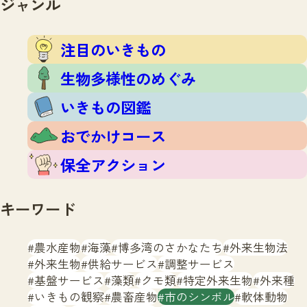
ジャンル
注目のいきもの
いきもの調査隊
生物多様性のめぐみ
調査レポート
いきもの図鑑
注目のいきもの
おでかけコース
生物多様性のめぐみ
マッチング
保全アクション
調査レポートTOP
いきもの図鑑
調査結果
お問合せ
ふくおかいきものマップ
マッチングTOP
おでかけコース
掲載申し込みフォーム
保全アクション
キーワード
農水産物
海藻
博多湾のさかなたち
外来生物法
文字サイズ
小
中
大
外来生物
供給サービス
調整サービス
基盤サービス
藻類
クモ類
特定外来生物
外来種
生物多様性ふくおかウェブセンターとは
いきもの観察
農畜産物
市のシンボル
軟体動物