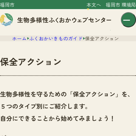
福岡市
本文へ
福岡市 環境局
ホーム
ふくおかいきものガイド
保全アクション
保全アクション
センター紹介
ニュース
生物多様性を守るための「保全アクション」を、
センター紹介TOP
サイトポリシー
５つのタイプ別にご紹介します。
いきものガイド
プライバシーポリシー
ニュースTOP
自分にできることから始めてみましょう！
市の取組み
イベント
いきものガイドTOP