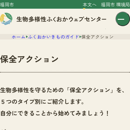
福岡市
本文へ
福岡市 環境局
ホーム
ふくおかいきものガイド
保全アクション
保全アクション
センター紹介
ニュース
生物多様性を守るための「保全アクション」を、
センター紹介TOP
サイトポリシー
５つのタイプ別にご紹介します。
いきものガイド
プライバシーポリシー
ニュースTOP
自分にできることから始めてみましょう！
市の取組み
イベント
いきものガイドTOP