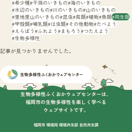
サイトマップ
希少種
干潟のいきもの
海のいきもの
水辺のいきもの
川のいきもの
山のいきもの
里地里山のいきもの
昆虫
鳥類
植物
魚類
両生類
甲殻類
哺乳類
は虫類
その他動物
たべよう
えらぼう
ふれよう
まもろう
つたえよう
生物多様性
記事が見つかりませんでした。
生物多様性ふくおかウェブセンターは、
福岡市の生物多様性を楽しく学べる
ウェブサイトです。
福岡市 環境局 環境共生部 自然共生課