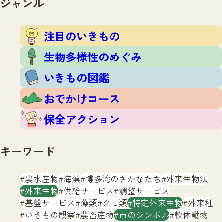
ジャンル
注目のいきもの
いきもの調査隊
生物多様性のめぐみ
調査レポート
いきもの図鑑
注目のいきもの
おでかけコース
生物多様性のめぐみ
マッチング
保全アクション
調査レポートTOP
いきもの図鑑
調査結果
お問合せ
ふくおかいきものマップ
マッチングTOP
おでかけコース
掲載申し込みフォーム
保全アクション
キーワード
農水産物
海藻
博多湾のさかなたち
外来生物法
文字サイズ
小
中
大
外来生物
供給サービス
調整サービス
基盤サービス
藻類
クモ類
特定外来生物
外来種
生物多様性ふくおかウェブセンターとは
いきもの観察
農畜産物
市のシンボル
軟体動物