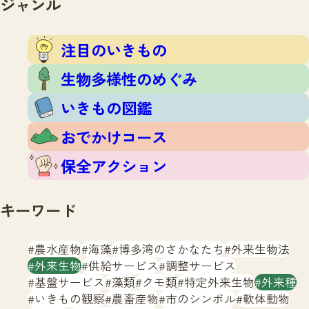
ジャンル
注目のいきもの
いきもの調査隊
生物多様性のめぐみ
調査レポート
いきもの図鑑
注目のいきもの
おでかけコース
生物多様性のめぐみ
マッチング
保全アクション
調査レポートTOP
いきもの図鑑
調査結果
お問合せ
ふくおかいきものマップ
マッチングTOP
おでかけコース
掲載申し込みフォーム
保全アクション
キーワード
農水産物
海藻
博多湾のさかなたち
外来生物法
文字サイズ
小
中
大
外来生物
供給サービス
調整サービス
基盤サービス
藻類
クモ類
特定外来生物
外来種
生物多様性ふくおかウェブセンターとは
いきもの観察
農畜産物
市のシンボル
軟体動物