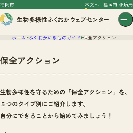
福岡市
本文へ
福岡市 環境局
ホーム
ふくおかいきものガイド
保全アクション
保全アクション
センター紹介
ニュース
生物多様性を守るための「保全アクション」を、
センター紹介TOP
サイトポリシー
５つのタイプ別にご紹介します。
いきものガイド
プライバシーポリシー
ニュースTOP
自分にできることから始めてみましょう！
市の取組み
イベント
いきものガイドTOP