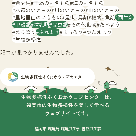
サイトマップ
希少種
干潟のいきもの
海のいきもの
水辺のいきもの
川のいきもの
山のいきもの
里地里山のいきもの
昆虫
鳥類
植物
魚類
両生類
甲殻類
哺乳類
は虫類
その他動物
たべよう
えらぼう
ふれよう
まもろう
つたえよう
生物多様性
記事が見つかりませんでした。
生物多様性ふくおかウェブセンターは、
福岡市の生物多様性を楽しく学べる
ウェブサイトです。
福岡市 環境局 環境共生部 自然共生課