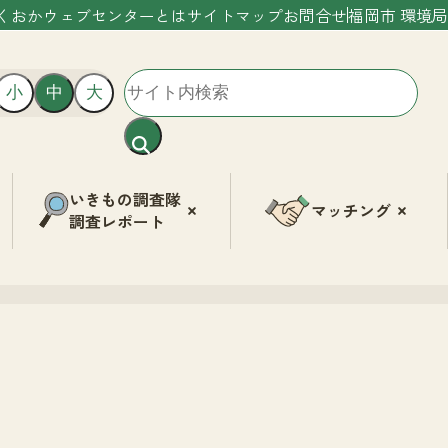
くおかウェブセンターとは
サイトマップ
お問合せ
福岡市 環境局
小
中
大
いきもの調査隊
マッチング
調査レポート