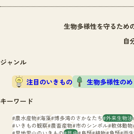
生物多様性を守るため
自
ジャンル
注目のいきもの
生物多様性のめ
キーワード
農水産物
海藻
博多湾のさかなたち
外来生物法
いきもの観察
農畜産物
市のシンボル
軟体動物
里地里山のいきもの
昆虫
鳥類
植物
魚類
両生