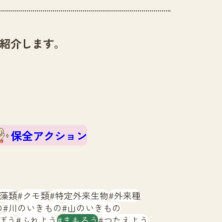
紹介します。
保全アクション
藻類
クモ類
特定外来生物
外来種
の
川のいきもの
山のいきもの
ぼう
ふれよう
まもろう
つたえよう