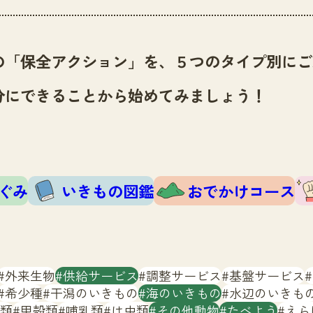
の「保全アクション」を、５つのタイプ別にご
分にできることから始めてみましょう！
ぐみ
いきもの図鑑
おでかけコース
外来生物
供給サービス
調整サービス
基盤サービス
希少種
干潟のいきもの
海のいきもの
水辺のいきも
類
甲殻類
哺乳類
は虫類
その他動物
たべよう
えら