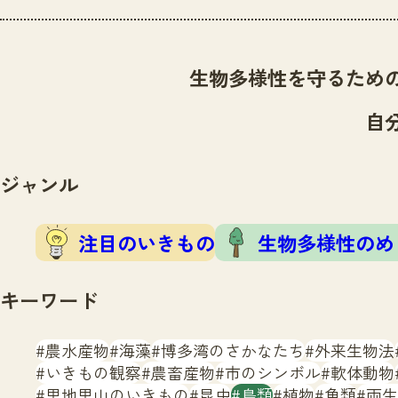
生物多様性を守るため
自
ジャンル
注目のいきもの
生物多様性のめ
キーワード
農水産物
海藻
博多湾のさかなたち
外来生物法
いきもの観察
農畜産物
市のシンボル
軟体動物
里地里山のいきもの
昆虫
鳥類
植物
魚類
両生