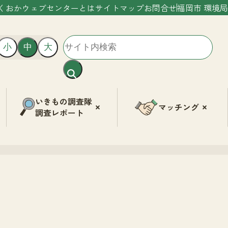
くおかウェブセンターとは
サイトマップ
お問合せ
福岡市 環境局
小
中
大
いきもの調査隊
マッチング
調査レポート