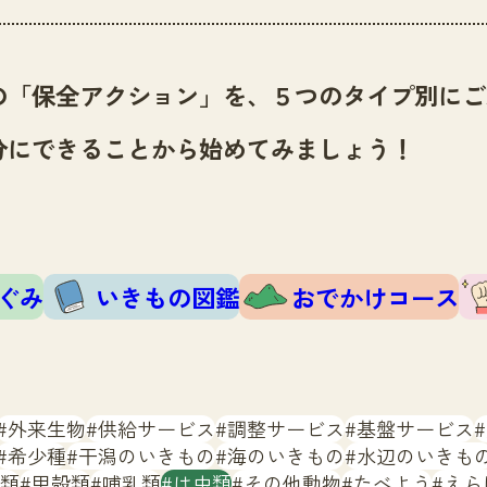
の「保全アクション」を、５つのタイプ別にご
分にできることから始めてみましょう！
ぐみ
いきもの図鑑
おでかけコース
外来生物
供給サービス
調整サービス
基盤サービス
希少種
干潟のいきもの
海のいきもの
水辺のいきも
類
甲殻類
哺乳類
は虫類
その他動物
たべよう
えら