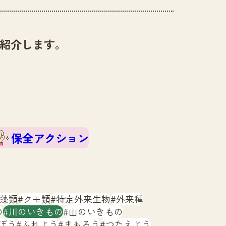
紹介します。
保全アクション
藻類
クモ類
特定外来生物
外来種
の
川のいきもの
山のいきもの
ぼう
ふれよう
まもろう
つたえよう