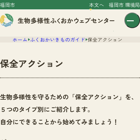
福岡市
本文へ
福岡市 環境局
ホーム
ふくおかいきものガイド
保全アクション
保全アクション
センター紹介
ニュース
生物多様性を守るための「保全アクション」を、
センター紹介TOP
サイトポリシー
５つのタイプ別にご紹介します。
いきものガイド
プライバシーポリシー
ニュースTOP
自分にできることから始めてみましょう！
市の取組み
イベント
いきものガイドTOP