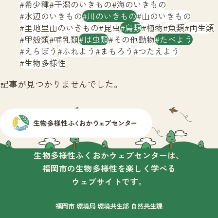
サイトマップ
希少種
干潟のいきもの
海のいきもの
水辺のいきもの
川のいきもの
山のいきもの
里地里山のいきもの
昆虫
鳥類
植物
魚類
両生類
甲殻類
哺乳類
は虫類
その他動物
たべよう
えらぼう
ふれよう
まもろう
つたえよう
生物多様性
記事が見つかりませんでした。
生物多様性ふくおかウェブセンターは、
福岡市の生物多様性を楽しく学べる
ウェブサイトです。
福岡市 環境局 環境共生部 自然共生課