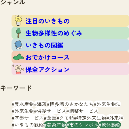
ジャンル
注目のいきもの
いきもの調査隊
生物多様性のめぐみ
調査レポート
いきもの図鑑
注目のいきもの
おでかけコース
生物多様性のめぐみ
マッチング
保全アクション
調査レポートTOP
いきもの図鑑
調査結果
お問合せ
ふくおかいきものマップ
マッチングTOP
おでかけコース
掲載申し込みフォーム
保全アクション
キーワード
農水産物
海藻
博多湾のさかなたち
外来生物法
文字サイズ
小
中
大
外来生物
供給サービス
調整サービス
基盤サービス
藻類
クモ類
特定外来生物
外来種
生物多様性ふくおかウェブセンターとは
いきもの観察
農畜産物
市のシンボル
軟体動物