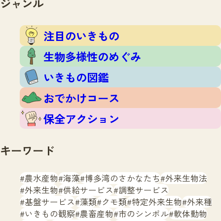
ジャンル
注目のいきもの
いきもの調査隊
生物多様性のめぐみ
調査レポート
いきもの図鑑
注目のいきもの
おでかけコース
生物多様性のめぐみ
マッチング
保全アクション
調査レポートTOP
いきもの図鑑
調査結果
お問合せ
ふくおかいきものマップ
マッチングTOP
おでかけコース
掲載申し込みフォーム
保全アクション
キーワード
農水産物
海藻
博多湾のさかなたち
外来生物法
文字サイズ
小
中
大
外来生物
供給サービス
調整サービス
基盤サービス
藻類
クモ類
特定外来生物
外来種
生物多様性ふくおかウェブセンターとは
いきもの観察
農畜産物
市のシンボル
軟体動物