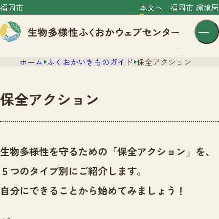
福岡市
本文へ
福岡市 環境局
ホーム
ふくおかいきものガイド
保全アクション
保全アクション
センター紹介
ニュース
生物多様性を守るための「保全アクション」を、
センター紹介TOP
サイトポリシー
５つのタイプ別にご紹介します。
いきものガイド
プライバシーポリシー
ニュースTOP
自分にできることから始めてみましょう！
市の取組み
イベント
いきものガイドTOP