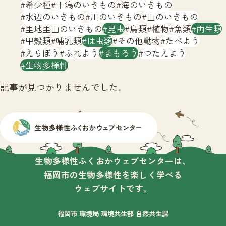
サイトマップ
希少種
干潟のいきもの
海のいきもの
水辺のいきもの
川のいきもの
山のいきもの
里地里山のいきもの
昆虫
鳥類
植物
魚類
両生類
甲殻類
哺乳類
は虫類
その他動物
たべよう
えらぼう
ふれよう
まもろう
つたえよう
生物多様性
記事が見つかりませんでした。
生物多様性ふくおかウェブセンターは、
福岡市の生物多様性を楽しく学べる
ウェブサイトです。
福岡市 環境局 環境共生部 自然共生課