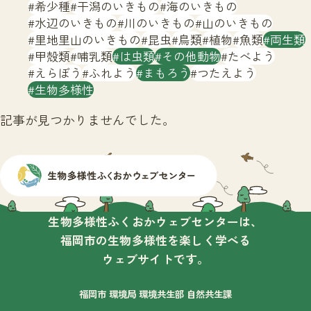
サイトマップ
希少種
干潟のいきもの
海のいきもの
水辺のいきもの
川のいきもの
山のいきもの
里地里山のいきもの
昆虫
鳥類
植物
魚類
両生類
甲殻類
哺乳類
は虫類
その他動物
たべよう
えらぼう
ふれよう
まもろう
つたえよう
生物多様性
記事が見つかりませんでした。
生物多様性ふくおかウェブセンターは、
福岡市の生物多様性を楽しく学べる
ウェブサイトです。
福岡市 環境局 環境共生部 自然共生課