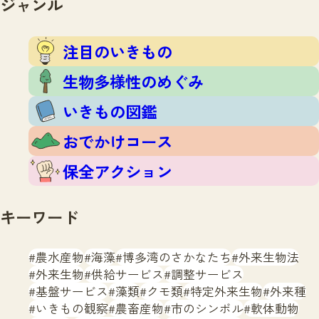
ジャンル
注目のいきもの
いきもの調査隊
生物多様性のめぐみ
調査レポート
いきもの図鑑
注目のいきもの
おでかけコース
生物多様性のめぐみ
マッチング
保全アクション
調査レポートTOP
いきもの図鑑
調査結果
お問合せ
ふくおかいきものマップ
マッチングTOP
おでかけコース
掲載申し込みフォーム
保全アクション
キーワード
農水産物
海藻
博多湾のさかなたち
外来生物法
文字サイズ
小
中
大
外来生物
供給サービス
調整サービス
基盤サービス
藻類
クモ類
特定外来生物
外来種
生物多様性ふくおかウェブセンターとは
いきもの観察
農畜産物
市のシンボル
軟体動物