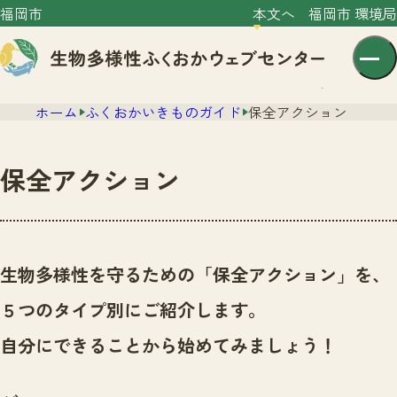
福岡市
本文へ
福岡市 環境局
ホーム
ふくおかいきものガイド
保全アクション
保全アクション
センター紹介
ニュース
生物多様性を守るための「保全アクション」を、
センター紹介TOP
サイトポリシー
５つのタイプ別にご紹介します。
いきものガイド
プライバシーポリシー
ニュースTOP
自分にできることから始めてみましょう！
市の取組み
イベント
いきものガイドTOP