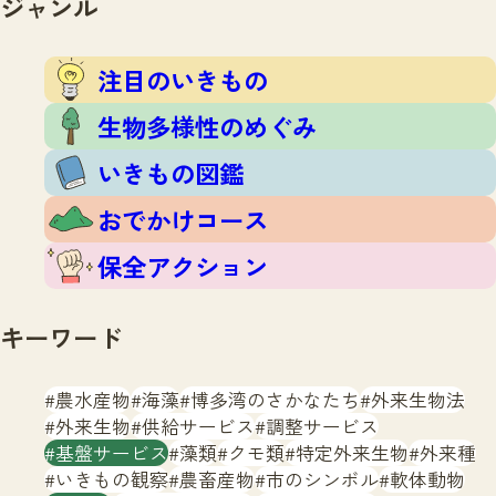
ジャンル
注目のいきもの
いきもの調査隊
生物多様性のめぐみ
調査レポート
いきもの図鑑
注目のいきもの
おでかけコース
生物多様性のめぐみ
マッチング
保全アクション
調査レポートTOP
いきもの図鑑
調査結果
お問合せ
ふくおかいきものマップ
マッチングTOP
おでかけコース
掲載申し込みフォーム
保全アクション
キーワード
農水産物
海藻
博多湾のさかなたち
外来生物法
文字サイズ
小
中
大
外来生物
供給サービス
調整サービス
基盤サービス
藻類
クモ類
特定外来生物
外来種
生物多様性ふくおかウェブセンターとは
いきもの観察
農畜産物
市のシンボル
軟体動物