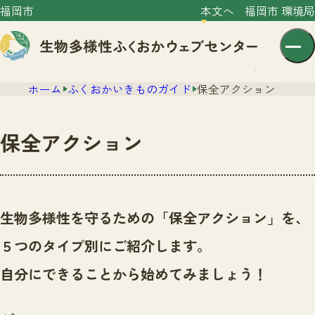
福岡市
本文へ
福岡市 環境局
ホーム
ふくおかいきものガイド
保全アクション
保全アクション
センター紹介
ニュース
生物多様性を守るための「保全アクション」を、
センター紹介TOP
サイトポリシー
５つのタイプ別にご紹介します。
いきものガイド
プライバシーポリシー
ニュースTOP
自分にできることから始めてみましょう！
市の取組み
イベント
いきものガイドTOP