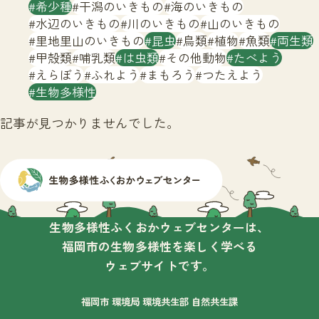
サイトマップ
希少種
干潟のいきもの
海のいきもの
水辺のいきもの
川のいきもの
山のいきもの
里地里山のいきもの
昆虫
鳥類
植物
魚類
両生類
甲殻類
哺乳類
は虫類
その他動物
たべよう
えらぼう
ふれよう
まもろう
つたえよう
生物多様性
記事が見つかりませんでした。
生物多様性ふくおかウェブセンターは、
福岡市の生物多様性を楽しく学べる
ウェブサイトです。
福岡市 環境局 環境共生部 自然共生課