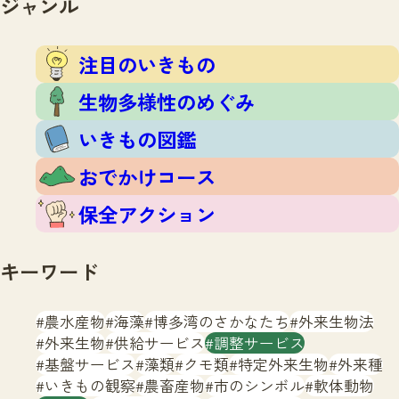
ジャンル
注目のいきもの
いきもの調査隊
生物多様性のめぐみ
調査レポート
いきもの図鑑
注目のいきもの
おでかけコース
生物多様性のめぐみ
マッチング
保全アクション
調査レポートTOP
いきもの図鑑
調査結果
お問合せ
ふくおかいきものマップ
マッチングTOP
おでかけコース
掲載申し込みフォーム
保全アクション
キーワード
農水産物
海藻
博多湾のさかなたち
外来生物法
文字サイズ
小
中
大
外来生物
供給サービス
調整サービス
基盤サービス
藻類
クモ類
特定外来生物
外来種
生物多様性ふくおかウェブセンターとは
いきもの観察
農畜産物
市のシンボル
軟体動物