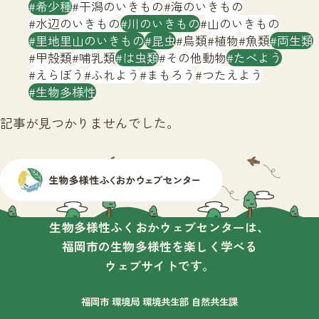
サイトマップ
希少種
干潟のいきもの
海のいきもの
水辺のいきもの
川のいきもの
山のいきもの
里地里山のいきもの
昆虫
鳥類
植物
魚類
両生類
甲殻類
哺乳類
は虫類
その他動物
たべよう
えらぼう
ふれよう
まもろう
つたえよう
生物多様性
記事が見つかりませんでした。
生物多様性ふくおかウェブセンターは、
福岡市の生物多様性を楽しく学べる
ウェブサイトです。
福岡市 環境局 環境共生部 自然共生課