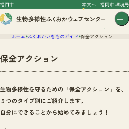
福岡市
本文へ
福岡市 環境局
ホーム
ふくおかいきものガイド
保全アクション
保全アクション
センター紹介
ニュース
生物多様性を守るための「保全アクション」を、
センター紹介TOP
サイトポリシー
５つのタイプ別にご紹介します。
いきものガイド
プライバシーポリシー
ニュースTOP
自分にできることから始めてみましょう！
市の取組み
イベント
いきものガイドTOP