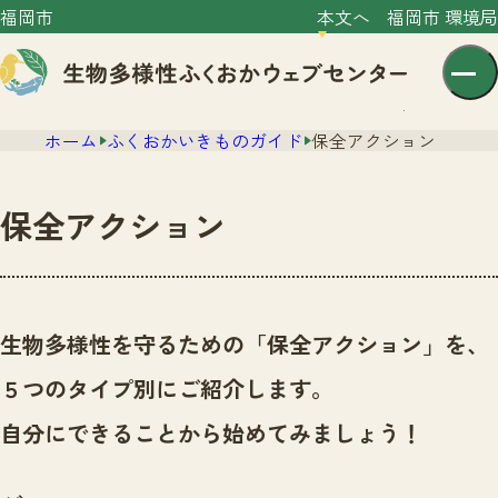
福岡市
本文へ
福岡市 環境局
ホーム
ふくおかいきものガイド
保全アクション
保全アクション
センター紹介
ニュース
生物多様性を守るための「保全アクション」を、
センター紹介TOP
サイトポリシー
５つのタイプ別にご紹介します。
いきものガイド
プライバシーポリシー
ニュースTOP
自分にできることから始めてみましょう！
市の取組み
イベント
いきものガイドTOP