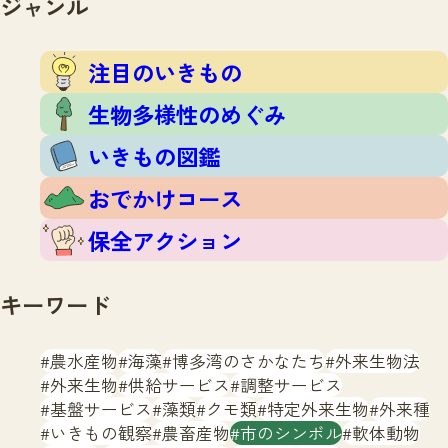
ジャンル
注目のいきもの
いきもの調査隊
生物多様性のめぐみ
調査レポート
いきもの図鑑
注目のいきもの
おでかけコース
生物多様性のめぐみ
マッチング
保全アクション
調査レポートTOP
いきもの図鑑
調査結果
お問合せ
ふくおかいきものマップ
マッチングTOP
おでかけコース
掲載申し込みフォーム
保全アクション
キーワード
農水産物
海藻
博多湾のさかなたち
外来生物法
文字サイズ
小
中
大
外来生物
供給サービス
調整サービス
基盤サービス
藻類
クモ類
特定外来生物
外来種
生物多様性ふくおかウェブセンターとは
いきもの観察
農畜産物
市のシンボル
軟体動物