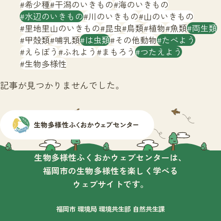
サイトマップ
希少種
干潟のいきもの
海のいきもの
水辺のいきもの
川のいきもの
山のいきもの
里地里山のいきもの
昆虫
鳥類
植物
魚類
両生類
甲殻類
哺乳類
は虫類
その他動物
たべよう
えらぼう
ふれよう
まもろう
つたえよう
生物多様性
記事が見つかりませんでした。
生物多様性ふくおかウェブセンターは、
福岡市の生物多様性を楽しく学べる
ウェブサイトです。
福岡市 環境局 環境共生部 自然共生課