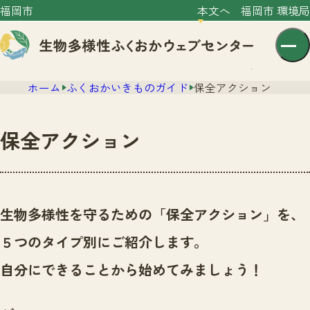
福岡市
本文へ
福岡市 環境局
ホーム
ふくおかいきものガイド
保全アクション
保全アクション
センター紹介
ニュース
生物多様性を守るための「保全アクション」を、
センター紹介TOP
サイトポリシー
５つのタイプ別にご紹介します。
いきものガイド
プライバシーポリシー
ニュースTOP
自分にできることから始めてみましょう！
市の取組み
イベント
いきものガイドTOP