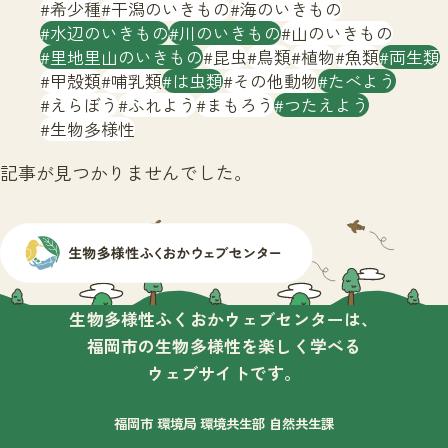
サイトマップ
希少種
干潟のいきもの
海のいきもの
水辺のいきもの
川のいきもの
山のいきもの
里地里山のいきもの
昆虫
鳥類
植物
魚類
両生類
甲殻類
哺乳類
は虫類
その他動物
たべよう
えらぼう
ふれよう
まもろう
つたえよう
生物多様性
記事が見つかりませんでした。
生物多様性ふくおかウェブセンターは、
福岡市の生物多様性を楽しく学べる
ウェブサイトです。
福岡市 環境局 環境共生部 自然共生課