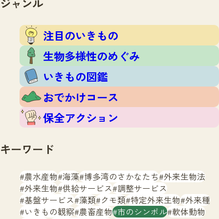
ジャンル
注目のいきもの
いきもの調査隊
生物多様性のめぐみ
調査レポート
いきもの図鑑
注目のいきもの
おでかけコース
生物多様性のめぐみ
マッチング
保全アクション
調査レポートTOP
いきもの図鑑
調査結果
お問合せ
ふくおかいきものマップ
マッチングTOP
おでかけコース
掲載申し込みフォーム
保全アクション
キーワード
農水産物
海藻
博多湾のさかなたち
外来生物法
文字サイズ
小
中
大
外来生物
供給サービス
調整サービス
基盤サービス
藻類
クモ類
特定外来生物
外来種
生物多様性ふくおかウェブセンターとは
いきもの観察
農畜産物
市のシンボル
軟体動物