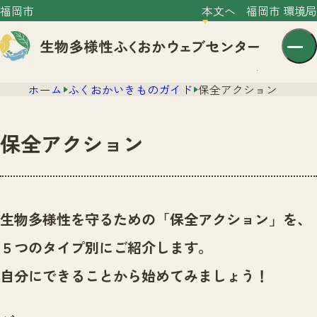
福岡市
本文へ
福岡市 環境局
ホーム
ふくおかいきものガイド
保全アクション
保全アクション
センター紹介
ニュース
生物多様性を守るための「保全アクション」を、
センター紹介TOP
サイトポリシー
５つのタイプ別にご紹介します。
いきものガイド
プライバシーポリシー
ニュースTOP
自分にできることから始めてみましょう！
市の取組み
イベント
いきものガイドTOP