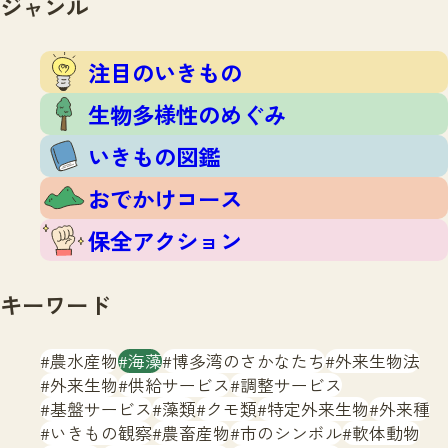
ジャンル
注目のいきもの
いきもの調査隊
生物多様性のめぐみ
調査レポート
いきもの図鑑
注目のいきもの
おでかけコース
生物多様性のめぐみ
マッチング
保全アクション
調査レポートTOP
いきもの図鑑
調査結果
お問合せ
ふくおかいきものマップ
マッチングTOP
おでかけコース
掲載申し込みフォーム
保全アクション
キーワード
農水産物
海藻
博多湾のさかなたち
外来生物法
文字サイズ
小
中
大
外来生物
供給サービス
調整サービス
基盤サービス
藻類
クモ類
特定外来生物
外来種
生物多様性ふくおかウェブセンターとは
いきもの観察
農畜産物
市のシンボル
軟体動物