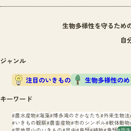
生物多様性を守るため
自
ジャンル
注目のいきもの
生物多様性のめ
キーワード
農水産物
海藻
博多湾のさかなたち
外来生物法
いきもの観察
農畜産物
市のシンボル
軟体動物
里地里山のいきもの
昆虫
鳥類
植物
魚類
両生