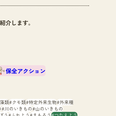
紹介します。
保全アクション
藻類
クモ類
特定外来生物
外来種
の
川のいきもの
山のいきもの
ぼう
ふれよう
まもろう
つたえよう