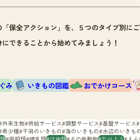
の「保全アクション」を、５つのタイプ別にご
分にできることから始めてみましょう！
ぐみ
いきもの図鑑
おでかけコース
外来生物
供給サービス
調整サービス
基盤サービス
希少種
干潟のいきもの
海のいきもの
水辺のいきも
類
甲殻類
哺乳類
は虫類
その他動物
たべよう
えら