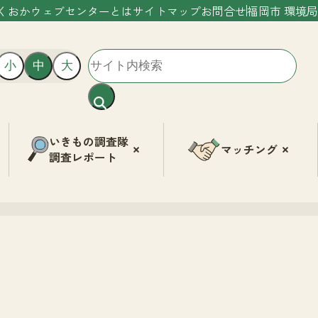
くおかウェブセンターとは
サイトマップ
お問合せ
福岡市 環境局
小
中
大
いきもの調査隊
マッチング
調査レポート