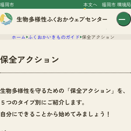
福岡市
本文へ
福岡市 環境局
ホーム
ふくおかいきものガイド
保全アクション
保全アクション
センター紹介
ニュース
生物多様性を守るための「保全アクション」を、
センター紹介TOP
サイトポリシー
５つのタイプ別にご紹介します。
いきものガイド
プライバシーポリシー
ニュースTOP
自分にできることから始めてみましょう！
市の取組み
イベント
いきものガイドTOP