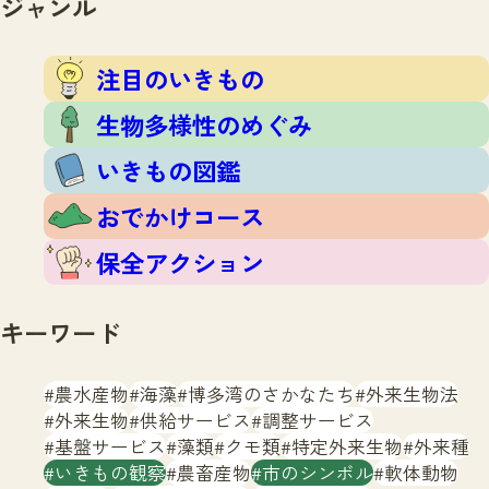
ジャンル
注目のいきもの
いきもの調査隊
生物多様性のめぐみ
調査レポート
いきもの図鑑
注目のいきもの
おでかけコース
生物多様性のめぐみ
マッチング
保全アクション
調査レポートTOP
いきもの図鑑
調査結果
お問合せ
ふくおかいきものマップ
マッチングTOP
おでかけコース
掲載申し込みフォーム
保全アクション
キーワード
農水産物
海藻
博多湾のさかなたち
外来生物法
文字サイズ
小
中
大
外来生物
供給サービス
調整サービス
基盤サービス
藻類
クモ類
特定外来生物
外来種
生物多様性ふくおかウェブセンターとは
いきもの観察
農畜産物
市のシンボル
軟体動物