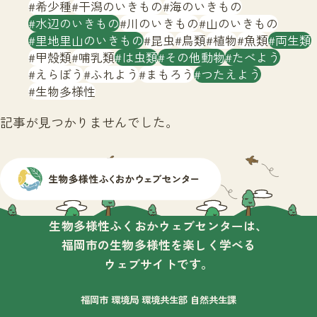
サイトマップ
希少種
干潟のいきもの
海のいきもの
水辺のいきもの
川のいきもの
山のいきもの
里地里山のいきもの
昆虫
鳥類
植物
魚類
両生類
甲殻類
哺乳類
は虫類
その他動物
たべよう
えらぼう
ふれよう
まもろう
つたえよう
生物多様性
記事が見つかりませんでした。
生物多様性ふくおかウェブセンターは、
福岡市の生物多様性を楽しく学べる
ウェブサイトです。
福岡市 環境局 環境共生部 自然共生課