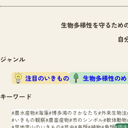
生物多様性を守るため
自
ジャンル
注目のいきもの
生物多様性のめ
キーワード
農水産物
海藻
博多湾のさかなたち
外来生物法
いきもの観察
農畜産物
市のシンボル
軟体動物
里地里山のいきもの
昆虫
鳥類
植物
魚類
両生