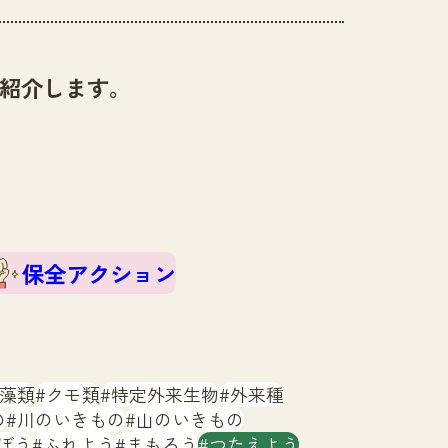
紹介します。
保全アクション
藻類
クモ類
特定外来生物
外来種
の
川のいきもの
山のいきもの
ぼう
ふれよう
まもろう
つたえよう