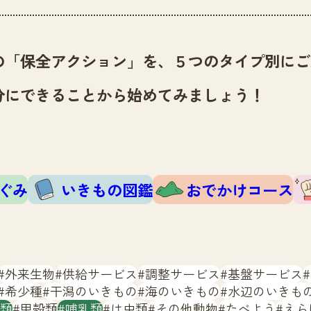
の「保全アクション」を、５つのタイプ別にご
分にできることから始めてみましょう！
ぐみ
いきもの図鑑
おでかけコース
外来生物
供給サービス
調整サービス
基盤サービス
希少種
干潟のいきもの
海のいきもの
水辺のいきも
類
甲殻類
哺乳類
は虫類
その他動物
たべよう
えら