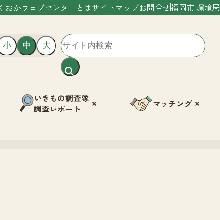
くおかウェブセンターとは
サイトマップ
お問合せ
福岡市 環境局
小
中
大
いきもの調査隊
マッチング
調査レポート