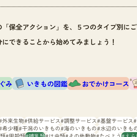
の「保全アクション」を、５つのタイプ別にご
分にできることから始めてみましょう！
ぐみ
いきもの図鑑
おでかけコース
外来生物
供給サービス
調整サービス
基盤サービス
希少種
干潟のいきもの
海のいきもの
水辺のいきも
類
甲殻類
哺乳類
は虫類
その他動物
たべよう
えら