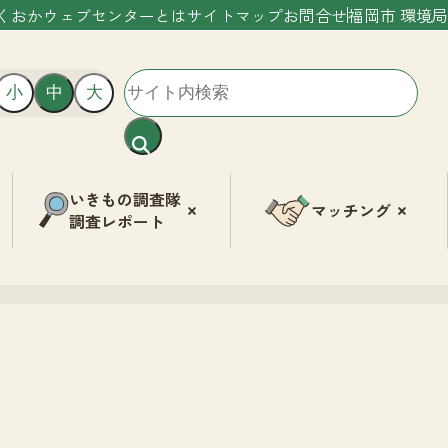
くおかウェブセンターとは
サイトマップ
お問合せ
福岡市 環境局
小
中
大
いきもの調査隊
マッチング
調査レポート