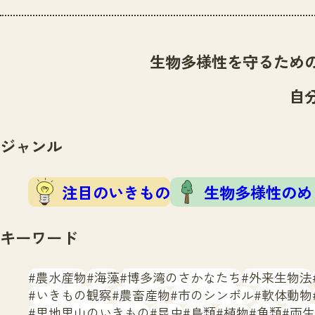
生物多様性を守るため
自
ジャンル
注目のいきもの
生物多様性のめ
キーワード
農水産物
海藻
博多湾のさかなたち
外来生物法
いきもの観察
農畜産物
市のシンボル
軟体動物
里地里山のいきもの
昆虫
鳥類
植物
魚類
両生