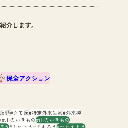
紹介します。
保全アクション
藻類
クモ類
特定外来生物
外来種
の
川のいきもの
山のいきもの
ぼう
ふれよう
まもろう
つたえよう