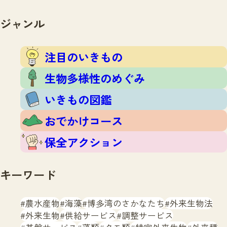
注目のいきもの
いきもの調査隊
生物多様性のめぐみ
ジャンル
調査レポート
いきもの図鑑
おでかけコース
注目のいきもの
マッチング
保全アクション
調査レポートTOP
生物多様性のめぐみ
調査結果
お問合せ
ふくおかいきものマップ
いきもの図鑑
マッチングTOP
掲載申し込みフォーム
おでかけコース
保全アクション
キーワード
文字サイズ
小
中
大
農水産物
海藻
博多湾のさかなたち
外来生物法
外来生物
供給サービス
調整サービス
生物多様性ふくおかウェブセンターとは