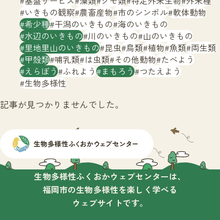
基盤サービス
藻類
クモ類
特定外来生物
外来種
サイトマップ
いきもの観察
農畜産物
市のシンボル
軟体動物
希少種
干潟のいきもの
海のいきもの
水辺のいきもの
川のいきもの
山のいきもの
里地里山のいきもの
昆虫
鳥類
植物
魚類
両生類
甲殻類
哺乳類
は虫類
その他動物
たべよう
えらぼう
ふれよう
まもろう
つたえよう
生物多様性
記事が見つかりませんでした。
生物多様性ふくおかウェブセンターは、
福岡市の生物多様性を楽しく学べる
ウェブサイトです。