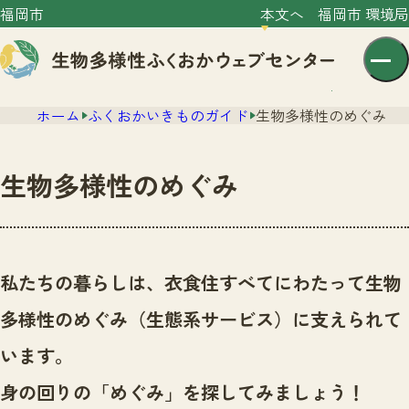
福岡市
本文へ
福岡市 環境局
ホーム
ふくおかいきものガイド
生物多様性のめぐみ
生物多様性のめぐみ
センター紹介
ニュース
私たちの暮らしは、衣食住すべてにわたって生物
センター紹介TOP
サイトポリシー
多様性のめぐみ（生態系サービス）に支えられて
いきものガイド
プライバシーポリシー
ニュースTOP
います。
市の取組み
イベント
身の回りの「めぐみ」を探してみましょう！
いきものガイドTOP