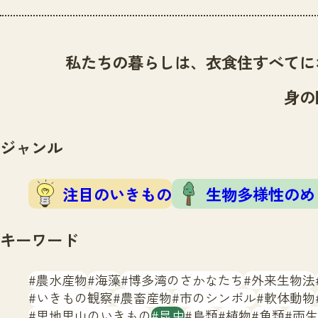
私たちの暮らしは、衣食住すべてに
身の
ジャンル
注目のいきもの
生物多様性のめ
キーワード
農水産物
海藻
博多湾のさかなたち
外来生物法
いきもの観察
農畜産物
市のシンボル
軟体動物
里地里山のいきもの
昆虫
鳥類
植物
魚類
両生