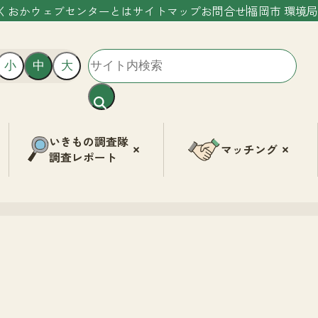
くおかウェブセンターとは
サイトマップ
お問合せ
福岡市 環境局
小
中
大
いきもの調査隊
マッチング
調査レポート