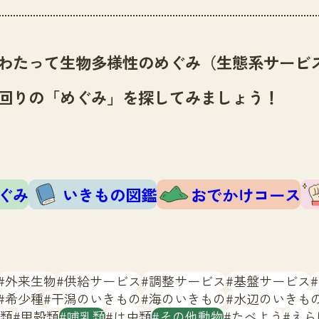
わたって生物多様性のめぐみ（生態系サービ
回りの「めぐみ」を探してみましょう！
ぐみ
いきもの図鑑
おでかけコース
外来生物
供給サービス
調整サービス
基盤サービス
希少種
干潟のいきもの
海のいきもの
水辺のいきも
類
甲殻類
哺乳類
は虫類
その他動物
たべよう
えら