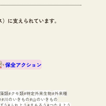
ス）に支えられています。
保全アクション
藻類
クモ類
特定外来生物
外来種
の
川のいきもの
山のいきもの
ぼう
ふれよう
まもろう
つたえよう