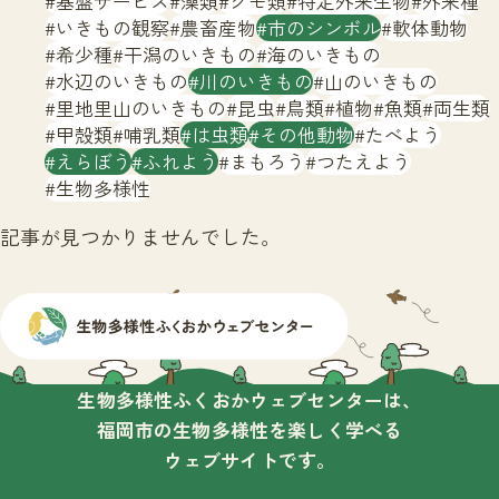
基盤サービス
藻類
クモ類
特定外来生物
外来種
サイトマップ
いきもの観察
農畜産物
市のシンボル
軟体動物
希少種
干潟のいきもの
海のいきもの
水辺のいきもの
川のいきもの
山のいきもの
里地里山のいきもの
昆虫
鳥類
植物
魚類
両生類
甲殻類
哺乳類
は虫類
その他動物
たべよう
えらぼう
ふれよう
まもろう
つたえよう
生物多様性
記事が見つかりませんでした。
生物多様性ふくおかウェブセンターは、
福岡市の生物多様性を楽しく学べる
ウェブサイトです。