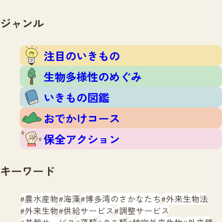
注目のいきもの
いきもの調査隊
生物多様性のめぐみ
ジャンル
調査レポート
いきもの図鑑
おでかけコース
注目のいきもの
マッチング
保全アクション
調査レポートTOP
生物多様性のめぐみ
調査結果
お問合せ
ふくおかいきものマップ
いきもの図鑑
マッチングTOP
掲載申し込みフォーム
おでかけコース
保全アクション
キーワード
文字サイズ
小
中
大
農水産物
海藻
博多湾のさかなたち
外来生物法
外来生物
供給サービス
調整サービス
生物多様性ふくおかウェブセンターとは