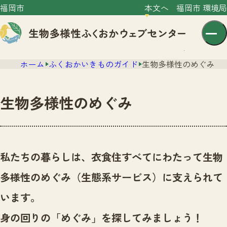
福岡市
本文へ
福岡市 環境局
ホーム
ふくおかいきものガイド
生物多様性のめぐみ
生物多様性のめぐみ
センター紹介
ニュース
私たちの暮らしは、衣食住すべてにわたって生物
センター紹介TOP
サイトポリシー
多様性のめぐみ（生態系サービス）に支えられて
いきものガイド
プライバシーポリシー
ニュースTOP
います。
市の取組み
イベント
身の回りの「めぐみ」を探してみましょう！
いきものガイドTOP