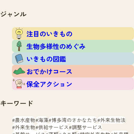
注目のいきもの
いきもの調査隊
生物多様性のめぐみ
ジャンル
調査レポート
いきもの図鑑
おでかけコース
注目のいきもの
マッチング
保全アクション
調査レポートTOP
生物多様性のめぐみ
調査結果
お問合せ
ふくおかいきものマップ
いきもの図鑑
マッチングTOP
掲載申し込みフォーム
おでかけコース
保全アクション
キーワード
文字サイズ
小
中
大
農水産物
海藻
博多湾のさかなたち
外来生物法
外来生物
供給サービス
調整サービス
生物多様性ふくおかウェブセンターとは