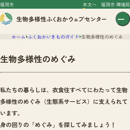
福岡市
本文へ
福岡市 環境局
ホーム
ふくおかいきものガイド
生物多様性のめぐみ
生物多様性のめぐみ
センター紹介
ニュース
私たちの暮らしは、衣食住すべてにわたって生物
センター紹介TOP
サイトポリシー
多様性のめぐみ（生態系サービス）に支えられて
いきものガイド
プライバシーポリシー
ニュースTOP
います。
市の取組み
イベント
身の回りの「めぐみ」を探してみましょう！
いきものガイドTOP