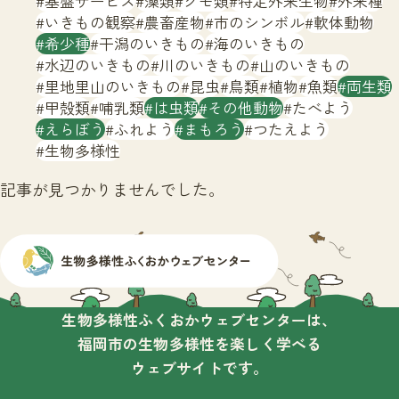
基盤サービス
藻類
クモ類
特定外来生物
外来種
サイトマップ
いきもの観察
農畜産物
市のシンボル
軟体動物
希少種
干潟のいきもの
海のいきもの
水辺のいきもの
川のいきもの
山のいきもの
里地里山のいきもの
昆虫
鳥類
植物
魚類
両生類
甲殻類
哺乳類
は虫類
その他動物
たべよう
えらぼう
ふれよう
まもろう
つたえよう
生物多様性
記事が見つかりませんでした。
生物多様性ふくおかウェブセンターは、
福岡市の生物多様性を楽しく学べる
ウェブサイトです。