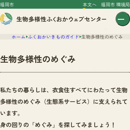
福岡市
本文へ
福岡市 環境局
ホーム
ふくおかいきものガイド
生物多様性のめぐみ
生物多様性のめぐみ
センター紹介
ニュース
私たちの暮らしは、衣食住すべてにわたって生物
センター紹介TOP
サイトポリシー
多様性のめぐみ（生態系サービス）に支えられて
いきものガイド
プライバシーポリシー
ニュースTOP
います。
市の取組み
イベント
身の回りの「めぐみ」を探してみましょう！
いきものガイドTOP