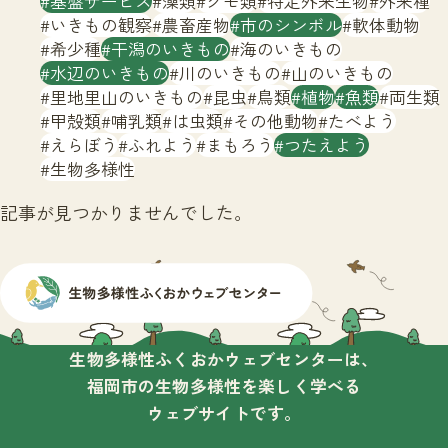
基盤サービス
藻類
クモ類
特定外来生物
外来種
サイトマップ
いきもの観察
農畜産物
市のシンボル
軟体動物
希少種
干潟のいきもの
海のいきもの
水辺のいきもの
川のいきもの
山のいきもの
里地里山のいきもの
昆虫
鳥類
植物
魚類
両生類
甲殻類
哺乳類
は虫類
その他動物
たべよう
えらぼう
ふれよう
まもろう
つたえよう
生物多様性
記事が見つかりませんでした。
生物多様性ふくおかウェブセンターは、
福岡市の生物多様性を楽しく学べる
ウェブサイトです。