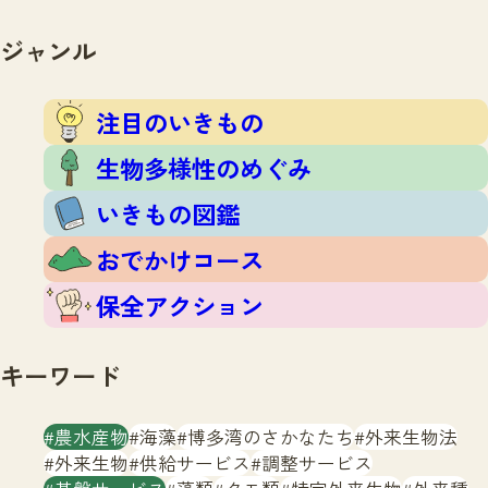
注目のいきもの
いきもの調査隊
生物多様性のめぐみ
ジャンル
調査レポート
いきもの図鑑
おでかけコース
注目のいきもの
マッチング
保全アクション
調査レポートTOP
生物多様性のめぐみ
調査結果
お問合せ
ふくおかいきものマップ
いきもの図鑑
マッチングTOP
掲載申し込みフォーム
おでかけコース
保全アクション
キーワード
文字サイズ
小
中
大
農水産物
海藻
博多湾のさかなたち
外来生物法
外来生物
供給サービス
調整サービス
生物多様性ふくおかウェブセンターとは