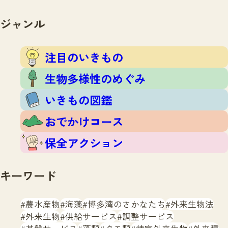
注目のいきもの
いきもの調査隊
生物多様性のめぐみ
ジャンル
調査レポート
いきもの図鑑
おでかけコース
注目のいきもの
マッチング
保全アクション
調査レポートTOP
生物多様性のめぐみ
調査結果
お問合せ
ふくおかいきものマップ
いきもの図鑑
マッチングTOP
掲載申し込みフォーム
おでかけコース
保全アクション
キーワード
文字サイズ
小
中
大
農水産物
海藻
博多湾のさかなたち
外来生物法
外来生物
供給サービス
調整サービス
生物多様性ふくおかウェブセンターとは