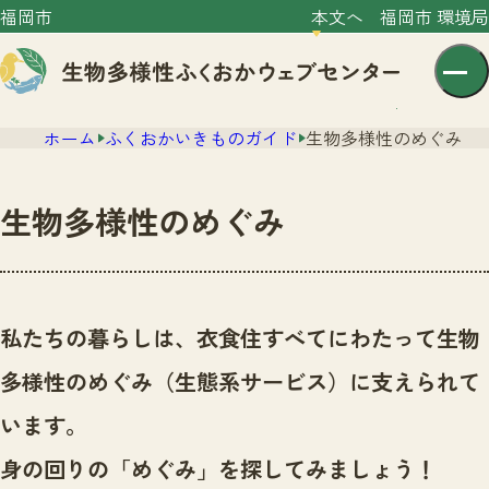
福岡市
本文へ
福岡市 環境局
ホーム
ふくおかいきものガイド
生物多様性のめぐみ
生物多様性のめぐみ
センター紹介
ニュース
私たちの暮らしは、衣食住すべてにわたって生物
センター紹介TOP
サイトポリシー
多様性のめぐみ（生態系サービス）に支えられて
いきものガイド
プライバシーポリシー
ニュースTOP
います。
市の取組み
イベント
身の回りの「めぐみ」を探してみましょう！
いきものガイドTOP