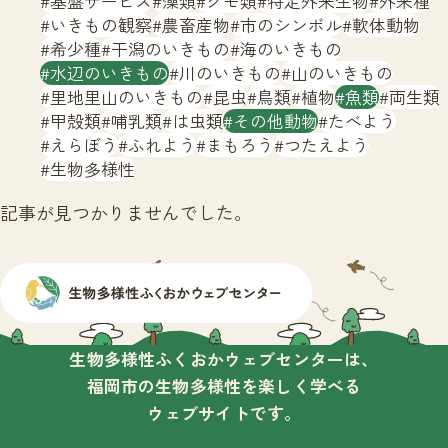
基盤サービス
藻類
クモ類
特定外来生物
外来種
サイトマップ
いきもの観察
農畜産物
市のシンボル
軟体動物
希少種
干潟のいきもの
海のいきもの
水辺のいきもの
川のいきもの
山のいきもの
里地里山のいきもの
昆虫
鳥類
植物
魚類
両生類
甲殻類
哺乳類
は虫類
その他動物
たべよう
えらぼう
ふれよう
まもろう
つたえよう
生物多様性
記事が見つかりませんでした。
生物多様性ふくおかウェブセンターは、
福岡市の生物多様性を楽しく学べる
ウェブサイトです。