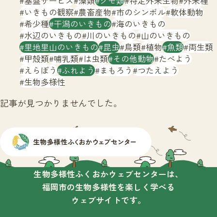
基盤サービス
藻類
クモ類
特定外来生物
外来種
サイトマップ
いきもの観察
農畜産物
市のシンボル
軟体動物
希少種
干潟のいきもの
海のいきもの
水辺のいきもの
川のいきもの
山のいきもの
里地里山のいきもの
昆虫
鳥類
植物
魚類
両生類
甲殻類
哺乳類
は虫類
その他動物
たべよう
えらぼう
ふれよう
まもろう
つたえよう
生物多様性
記事が見つかりませんでした。
生物多様性ふくおかウェブセンターは、
福岡市の生物多様性を楽しく学べる
ウェブサイトです。