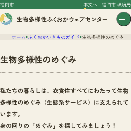
福岡市
本文へ
福岡市 環境局
ホーム
ふくおかいきものガイド
生物多様性のめぐみ
生物多様性のめぐみ
センター紹介
ニュース
私たちの暮らしは、衣食住すべてにわたって生物
センター紹介TOP
サイトポリシー
多様性のめぐみ（生態系サービス）に支えられて
いきものガイド
プライバシーポリシー
ニュースTOP
います。
市の取組み
イベント
身の回りの「めぐみ」を探してみましょう！
いきものガイドTOP