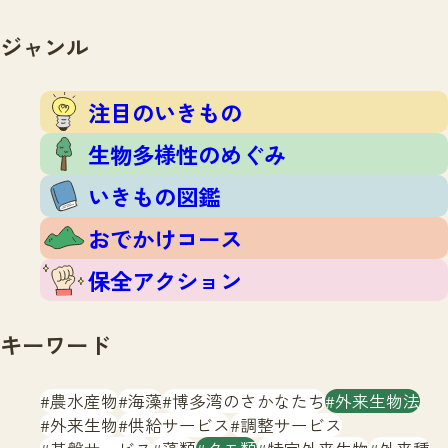
注目のいきもの
いきもの調査隊
生物多様性のめぐみ
ジャンル
調査レポート
いきもの図鑑
おでかけコース
注目のいきもの
マッチング
保全アクション
調査レポートTOP
生物多様性のめぐみ
調査結果
お問合せ
ふくおかいきものマップ
いきもの図鑑
マッチングTOP
掲載申し込みフォーム
おでかけコース
保全アクション
キーワード
文字サイズ
小
中
大
農水産物
海藻
博多湾のさかなたち
外来生物法
外来生物
供給サービス
調整サービス
生物多様性ふくおかウェブセンターとは