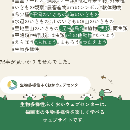
基盤サービス
藻類
クモ類
特定外来生物
外来種
サイトマップ
いきもの観察
農畜産物
市のシンボル
軟体動物
希少種
干潟のいきもの
海のいきもの
水辺のいきもの
川のいきもの
山のいきもの
里地里山のいきもの
昆虫
鳥類
植物
魚類
両生類
甲殻類
哺乳類
は虫類
その他動物
たべよう
えらぼう
ふれよう
まもろう
つたえよう
生物多様性
記事が見つかりませんでした。
生物多様性ふくおかウェブセンターは、
福岡市の生物多様性を楽しく学べる
ウェブサイトです。