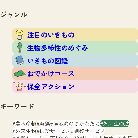
注目のいきもの
いきもの調査隊
生物多様性のめぐみ
ジャンル
調査レポート
いきもの図鑑
おでかけコース
注目のいきもの
マッチング
保全アクション
調査レポートTOP
生物多様性のめぐみ
調査結果
お問合せ
ふくおかいきものマップ
いきもの図鑑
マッチングTOP
掲載申し込みフォーム
おでかけコース
保全アクション
キーワード
文字サイズ
小
中
大
農水産物
海藻
博多湾のさかなたち
外来生物法
外来生物
供給サービス
調整サービス
生物多様性ふくおかウェブセンターとは