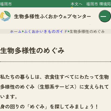
福岡市
本文へ
福岡市 環境局
ホーム
ふくおかいきものガイド
生物多様性のめぐみ
生物多様性のめぐみ
センター紹介
ニュース
私たちの暮らしは、衣食住すべてにわたって生物
センター紹介TOP
サイトポリシー
多様性のめぐみ（生態系サービス）に支えられて
いきものガイド
プライバシーポリシー
ニュースTOP
います。
市の取組み
イベント
身の回りの「めぐみ」を探してみましょう！
いきものガイドTOP