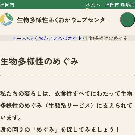
福岡市
本文へ
福岡市 環境局
ホーム
ふくおかいきものガイド
生物多様性のめぐみ
生物多様性のめぐみ
センター紹介
ニュース
私たちの暮らしは、衣食住すべてにわたって生物
センター紹介TOP
サイトポリシー
多様性のめぐみ（生態系サービス）に支えられて
いきものガイド
プライバシーポリシー
ニュースTOP
います。
市の取組み
イベント
身の回りの「めぐみ」を探してみましょう！
いきものガイドTOP