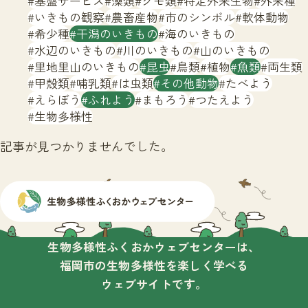
基盤サービス
藻類
クモ類
特定外来生物
外来種
サイトマップ
いきもの観察
農畜産物
市のシンボル
軟体動物
希少種
干潟のいきもの
海のいきもの
水辺のいきもの
川のいきもの
山のいきもの
里地里山のいきもの
昆虫
鳥類
植物
魚類
両生類
甲殻類
哺乳類
は虫類
その他動物
たべよう
えらぼう
ふれよう
まもろう
つたえよう
生物多様性
記事が見つかりませんでした。
生物多様性ふくおかウェブセンターは、
福岡市の生物多様性を楽しく学べる
ウェブサイトです。