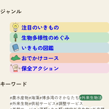
注目のいきもの
いきもの調査隊
生物多様性のめぐみ
ジャンル
調査レポート
いきもの図鑑
おでかけコース
注目のいきもの
マッチング
保全アクション
調査レポートTOP
生物多様性のめぐみ
調査結果
お問合せ
ふくおかいきものマップ
いきもの図鑑
マッチングTOP
掲載申し込みフォーム
おでかけコース
保全アクション
キーワード
文字サイズ
小
中
大
農水産物
海藻
博多湾のさかなたち
外来生物法
外来生物
供給サービス
調整サービス
生物多様性ふくおかウェブセンターとは