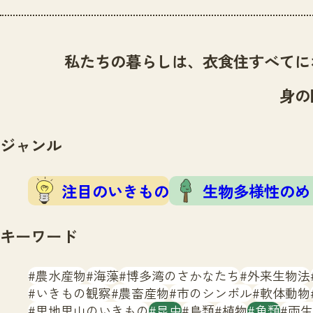
私たちの暮らしは、衣食住すべてに
身の
ジャンル
注目のいきもの
生物多様性のめ
キーワード
農水産物
海藻
博多湾のさかなたち
外来生物法
いきもの観察
農畜産物
市のシンボル
軟体動物
里地里山のいきもの
昆虫
鳥類
植物
魚類
両生