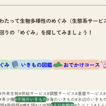
わたって生物多様性のめぐみ（生態系サービ
回りの「めぐみ」を探してみましょう！
ぐみ
いきもの図鑑
おでかけコース
外来生物
供給サービス
調整サービス
基盤サービス
希少種
干潟のいきもの
海のいきもの
水辺のいきも
類
甲殻類
哺乳類
は虫類
その他動物
たべよう
えら