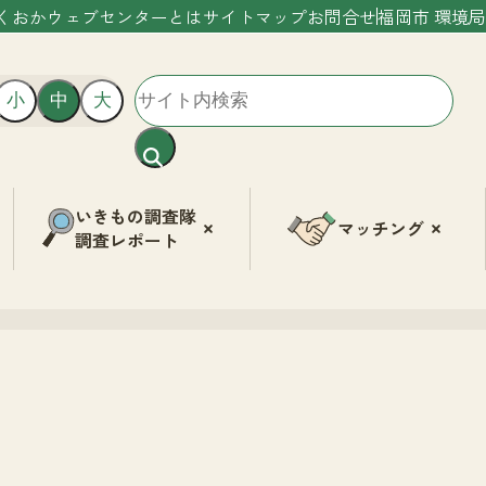
くおかウェブセンターとは
サイトマップ
お問合せ
福岡市 環境局
小
中
大
いきもの調査隊
マッチング
調査レポート