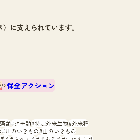
ス）に支えられています。
保全アクション
藻類
クモ類
特定外来生物
外来種
の
川のいきもの
山のいきもの
ぼう
ふれよう
まもろう
つたえよう