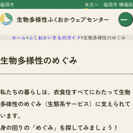
福岡市
本文へ
福岡市 環境局
ホーム
ふくおかいきものガイド
生物多様性のめぐみ
生物多様性のめぐみ
センター紹介
ニュース
私たちの暮らしは、衣食住すべてにわたって生物
センター紹介TOP
サイトポリシー
多様性のめぐみ（生態系サービス）に支えられて
いきものガイド
プライバシーポリシー
ニュースTOP
います。
市の取組み
イベント
身の回りの「めぐみ」を探してみましょう！
いきものガイドTOP