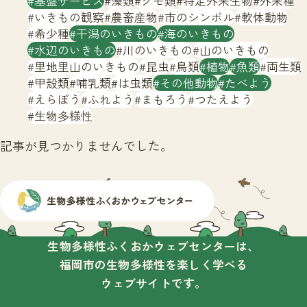
基盤サービス
藻類
クモ類
特定外来生物
外来種
サイトマップ
いきもの観察
農畜産物
市のシンボル
軟体動物
希少種
干潟のいきもの
海のいきもの
水辺のいきもの
川のいきもの
山のいきもの
里地里山のいきもの
昆虫
鳥類
植物
魚類
両生類
甲殻類
哺乳類
は虫類
その他動物
たべよう
えらぼう
ふれよう
まもろう
つたえよう
生物多様性
記事が見つかりませんでした。
生物多様性ふくおかウェブセンターは、
福岡市の生物多様性を楽しく学べる
ウェブサイトです。