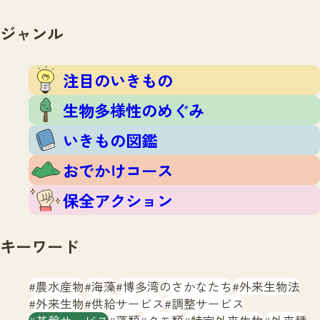
注目のいきもの
いきもの調査隊
生物多様性のめぐみ
ジャンル
調査レポート
いきもの図鑑
おでかけコース
注目のいきもの
マッチング
保全アクション
調査レポートTOP
生物多様性のめぐみ
調査結果
お問合せ
ふくおかいきものマップ
いきもの図鑑
マッチングTOP
掲載申し込みフォーム
おでかけコース
保全アクション
キーワード
文字サイズ
小
中
大
農水産物
海藻
博多湾のさかなたち
外来生物法
外来生物
供給サービス
調整サービス
生物多様性ふくおかウェブセンターとは