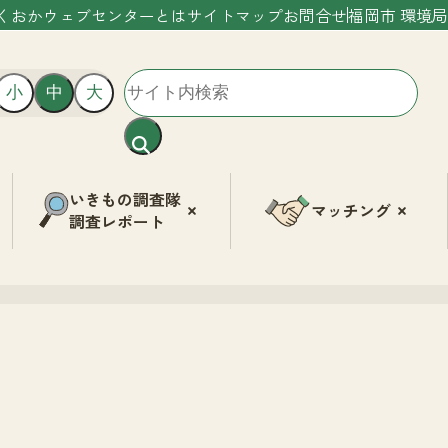
くおかウェブセンターとは
サイトマップ
お問合せ
福岡市 環境局
小
中
大
いきもの調査隊
マッチング
調査レポート