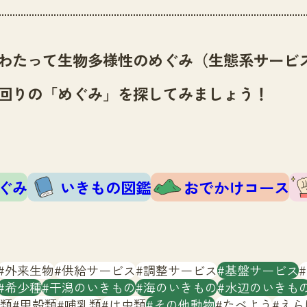
わたって生物多様性のめぐみ（生態系サービ
回りの「めぐみ」を探してみましょう！
ぐみ
いきもの図鑑
おでかけコース
外来生物
供給サービス
調整サービス
基盤サービス
希少種
干潟のいきもの
海のいきもの
水辺のいきも
類
甲殻類
哺乳類
は虫類
その他動物
たべよう
えら