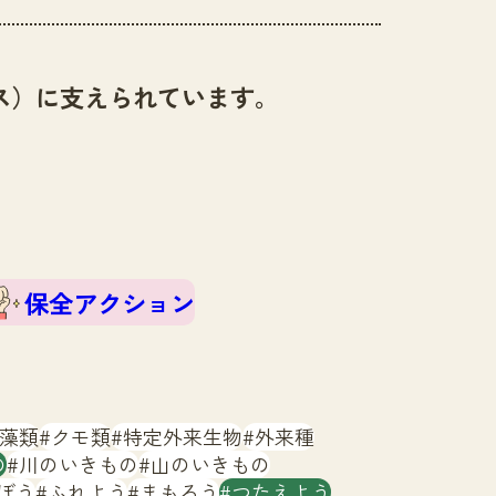
ス）に支えられています。
保全アクション
藻類
クモ類
特定外来生物
外来種
の
川のいきもの
山のいきもの
ぼう
ふれよう
まもろう
つたえよう