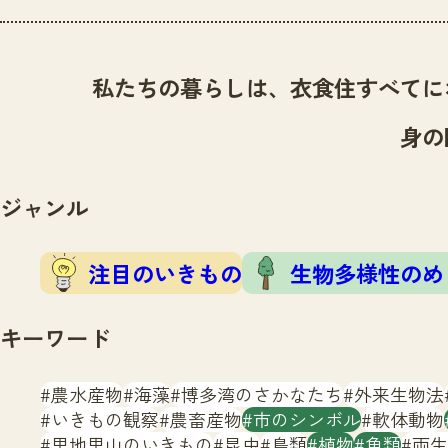
私たちの暮らしは、衣食住すべてに
身の
ジャンル
注目のいきもの
生物多様性のめ
キーワード
農水産物
海藻
博多湾のさかなたち
外来生物法
いきもの観察
農畜産物
市のシンボル
軟体動物
里地里山のいきもの
昆虫
鳥類
植物
魚類
両生