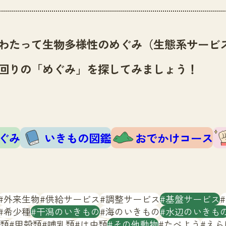
わたって生物多様性のめぐみ（生態系サービ
回りの「めぐみ」を探してみましょう！
ぐみ
いきもの図鑑
おでかけコース
外来生物
供給サービス
調整サービス
基盤サービス
希少種
干潟のいきもの
海のいきもの
水辺のいきも
類
甲殻類
哺乳類
は虫類
その他動物
たべよう
えら