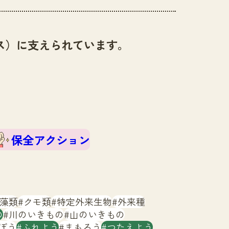
ス）に支えられています。
保全アクション
藻類
クモ類
特定外来生物
外来種
の
川のいきもの
山のいきもの
ぼう
ふれよう
まもろう
つたえよう