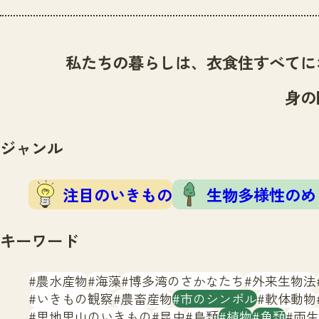
私たちの暮らしは、衣食住すべてに
身の
ジャンル
注目のいきもの
生物多様性のめ
キーワード
農水産物
海藻
博多湾のさかなたち
外来生物法
いきもの観察
農畜産物
市のシンボル
軟体動物
里地里山のいきもの
昆虫
鳥類
植物
魚類
両生