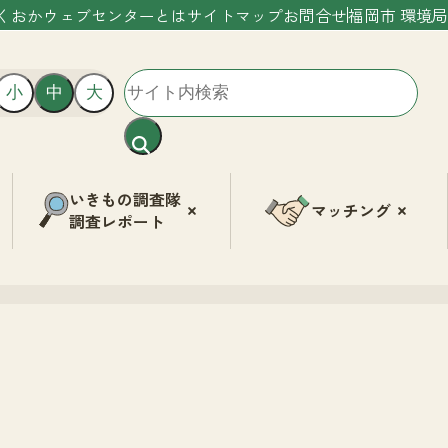
くおかウェブセンターとは
サイトマップ
お問合せ
福岡市 環境局
小
中
大
いきもの調査隊
マッチング
調査レポート