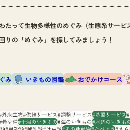
わたって生物多様性のめぐみ（生態系サービ
回りの「めぐみ」を探してみましょう！
ぐみ
いきもの図鑑
おでかけコース
外来生物
供給サービス
調整サービス
基盤サービス
希少種
干潟のいきもの
海のいきもの
水辺のいきも
類
甲殻類
哺乳類
は虫類
その他動物
たべよう
えら