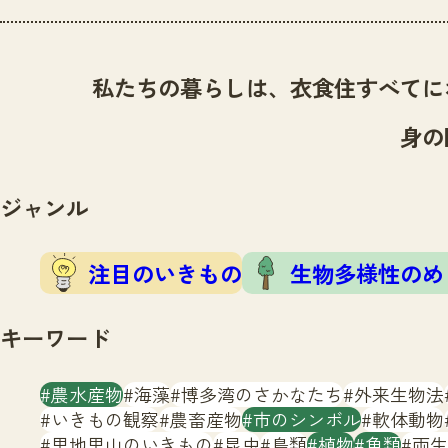
私たちの暮らしは、衣食住すべてに
身の
ジャンル
注目のいきもの
生物多様性のめ
キーワード
農水産物
海藻
博多湾のさかなたち
外来生物法
いきもの観察
農畜産物
市のシンボル
軟体動物
里地里山のいきもの
昆虫
鳥類
植物
魚類
両生