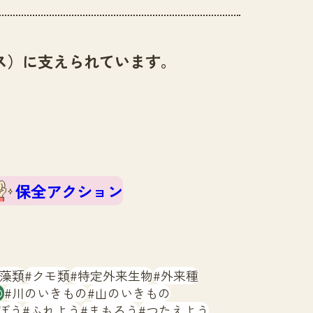
ス）に支えられています。
保全アクション
藻類
クモ類
特定外来生物
外来種
の
川のいきもの
山のいきもの
ぼう
ふれよう
まもろう
つたえよう