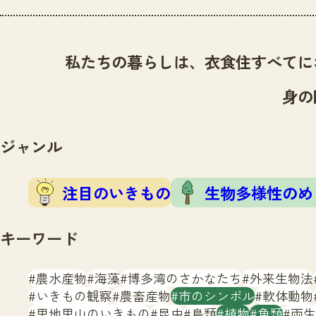
私たちの暮らしは、衣食住すべてに
身の
ジャンル
注目のいきもの
生物多様性のめ
キーワード
農水産物
海藻
博多湾のさかなたち
外来生物法
いきもの観察
農畜産物
市のシンボル
軟体動物
里地里山のいきもの
昆虫
鳥類
植物
魚類
両生