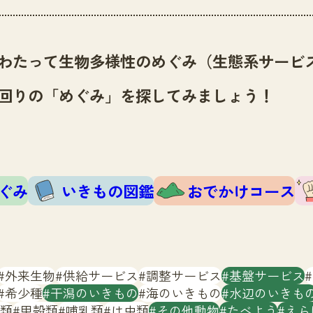
わたって生物多様性のめぐみ（生態系サービ
回りの「めぐみ」を探してみましょう！
ぐみ
いきもの図鑑
おでかけコース
外来生物
供給サービス
調整サービス
基盤サービス
希少種
干潟のいきもの
海のいきもの
水辺のいきも
類
甲殻類
哺乳類
は虫類
その他動物
たべよう
えら