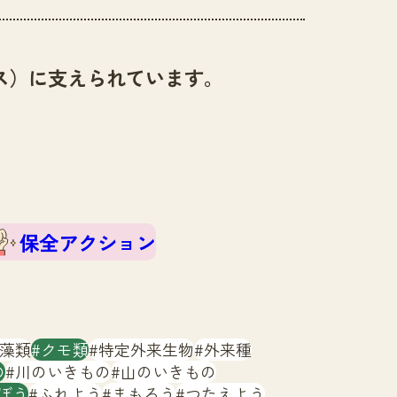
ス）に支えられています。
保全アクション
藻類
クモ類
特定外来生物
外来種
の
川のいきもの
山のいきもの
ぼう
ふれよう
まもろう
つたえよう