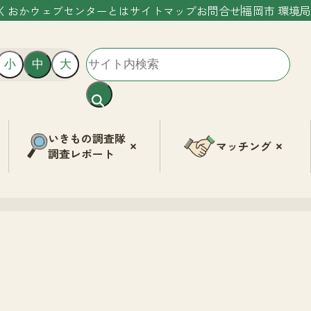
くおかウェブセンターとは
サイトマップ
お問合せ
福岡市 環境局
小
中
大
いきもの調査隊
マッチング
調査レポート