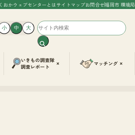
くおかウェブセンターとは
サイトマップ
お問合せ
福岡市 環境局
小
中
大
いきもの調査隊
マッチング
調査レポート