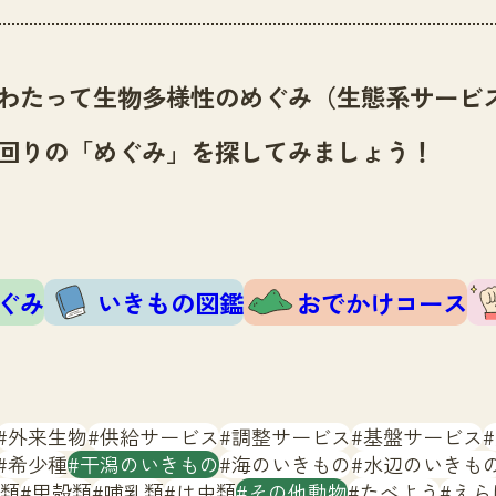
わたって生物多様性のめぐみ（生態系サービ
回りの「めぐみ」を探してみましょう！
ぐみ
いきもの図鑑
おでかけコース
外来生物
供給サービス
調整サービス
基盤サービス
希少種
干潟のいきもの
海のいきもの
水辺のいきも
類
甲殻類
哺乳類
は虫類
その他動物
たべよう
えら