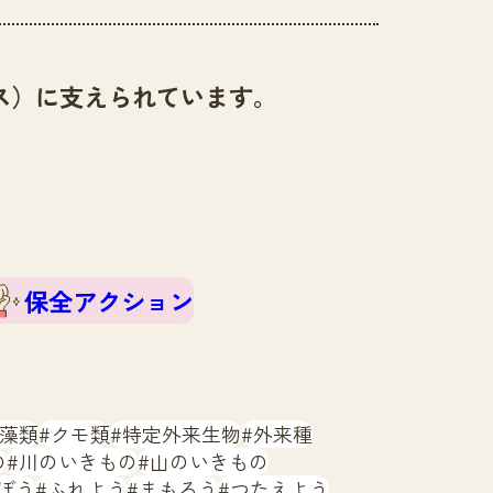
ス）に支えられています。
保全アクション
藻類
クモ類
特定外来生物
外来種
の
川のいきもの
山のいきもの
ぼう
ふれよう
まもろう
つたえよう