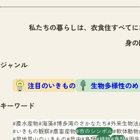
私たちの暮らしは、衣食住すべてに
身の
ジャンル
注目のいきもの
生物多様性のめ
キーワード
農水産物
海藻
博多湾のさかなたち
外来生物法
いきもの観察
農畜産物
市のシンボル
軟体動物
里地里山のいきもの
昆虫
鳥類
植物
魚類
両生