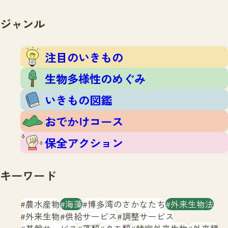
注目のいきもの
いきもの調査隊
生物多様性のめぐみ
ジャンル
調査レポート
いきもの図鑑
おでかけコース
注目のいきもの
マッチング
保全アクション
調査レポートTOP
生物多様性のめぐみ
調査結果
お問合せ
ふくおかいきものマップ
いきもの図鑑
マッチングTOP
掲載申し込みフォーム
おでかけコース
保全アクション
キーワード
文字サイズ
小
中
大
農水産物
海藻
博多湾のさかなたち
外来生物法
外来生物
供給サービス
調整サービス
生物多様性ふくおかウェブセンターとは