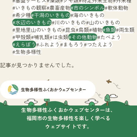
基盤サービス
藻類
クモ類
特定外来生物
外来種
サイトマップ
いきもの観察
農畜産物
市のシンボル
軟体動物
希少種
干潟のいきもの
海のいきもの
水辺のいきもの
川のいきもの
山のいきもの
里地里山のいきもの
昆虫
鳥類
植物
魚類
両生類
甲殻類
哺乳類
は虫類
その他動物
たべよう
えらぼう
ふれよう
まもろう
つたえよう
生物多様性
記事が見つかりませんでした。
生物多様性ふくおかウェブセンターは、
福岡市の生物多様性を楽しく学べる
ウェブサイトです。