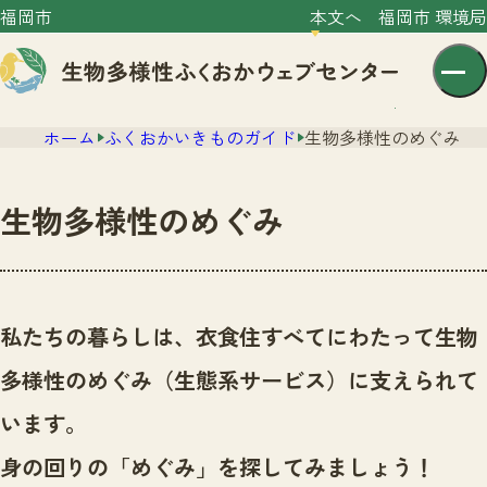
福岡市
本文へ
福岡市 環境局
ホーム
ふくおかいきものガイド
生物多様性のめぐみ
生物多様性のめぐみ
センター紹介
ニュース
私たちの暮らしは、衣食住すべてにわたって生物
センター紹介TOP
サイトポリシー
多様性のめぐみ（生態系サービス）に支えられて
いきものガイド
プライバシーポリシー
ニュースTOP
います。
市の取組み
イベント
身の回りの「めぐみ」を探してみましょう！
いきものガイドTOP