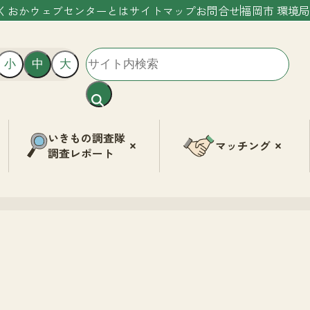
くおかウェブセンターとは
サイトマップ
お問合せ
福岡市 環境局
小
中
大
いきもの調査隊
マッチング
調査レポート