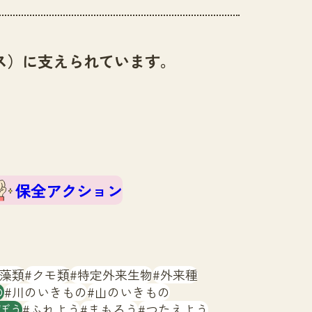
ス）に支えられています。
保全アクション
藻類
クモ類
特定外来生物
外来種
の
川のいきもの
山のいきもの
ぼう
ふれよう
まもろう
つたえよう