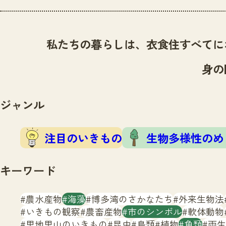
私たちの暮らしは、衣食住すべてに
身の
ジャンル
注目のいきもの
生物多様性のめ
キーワード
農水産物
海藻
博多湾のさかなたち
外来生物法
いきもの観察
農畜産物
市のシンボル
軟体動物
里地里山のいきもの
昆虫
鳥類
植物
魚類
両生