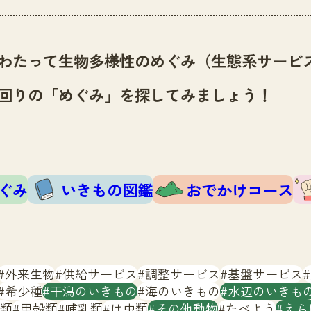
わたって生物多様性のめぐみ（生態系サービ
回りの「めぐみ」を探してみましょう！
ぐみ
いきもの図鑑
おでかけコース
外来生物
供給サービス
調整サービス
基盤サービス
希少種
干潟のいきもの
海のいきもの
水辺のいきも
類
甲殻類
哺乳類
は虫類
その他動物
たべよう
えら