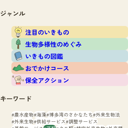
注目のいきもの
いきもの調査隊
生物多様性のめぐみ
ジャンル
調査レポート
いきもの図鑑
おでかけコース
注目のいきもの
マッチング
保全アクション
調査レポートTOP
生物多様性のめぐみ
調査結果
お問合せ
ふくおかいきものマップ
いきもの図鑑
マッチングTOP
掲載申し込みフォーム
おでかけコース
保全アクション
キーワード
文字サイズ
小
中
大
農水産物
海藻
博多湾のさかなたち
外来生物法
外来生物
供給サービス
調整サービス
生物多様性ふくおかウェブセンターとは