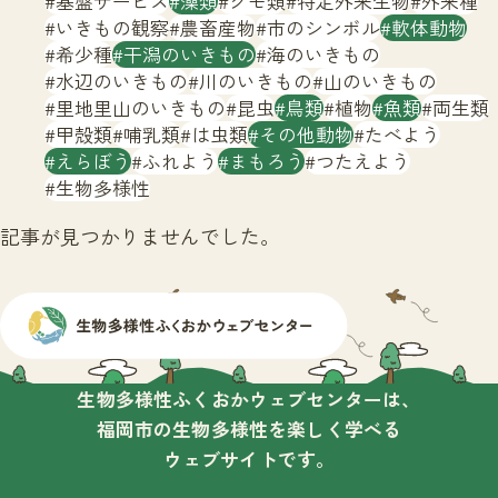
基盤サービス
藻類
クモ類
特定外来生物
外来種
サイトマップ
いきもの観察
農畜産物
市のシンボル
軟体動物
希少種
干潟のいきもの
海のいきもの
水辺のいきもの
川のいきもの
山のいきもの
里地里山のいきもの
昆虫
鳥類
植物
魚類
両生類
甲殻類
哺乳類
は虫類
その他動物
たべよう
えらぼう
ふれよう
まもろう
つたえよう
生物多様性
記事が見つかりませんでした。
生物多様性ふくおかウェブセンターは、
福岡市の生物多様性を楽しく学べる
ウェブサイトです。