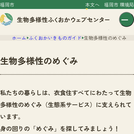
福岡市
本文へ
福岡市 環境局
ホーム
ふくおかいきものガイド
生物多様性のめぐみ
生物多様性のめぐみ
センター紹介
ニュース
私たちの暮らしは、衣食住すべてにわたって生物
センター紹介TOP
サイトポリシー
多様性のめぐみ（生態系サービス）に支えられて
いきものガイド
プライバシーポリシー
ニュースTOP
います。
市の取組み
イベント
身の回りの「めぐみ」を探してみましょう！
いきものガイドTOP