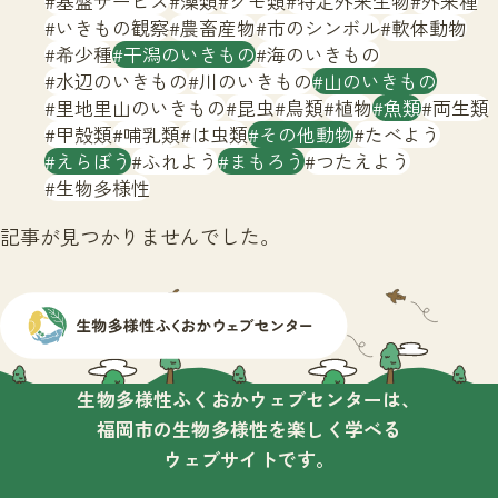
基盤サービス
藻類
クモ類
特定外来生物
外来種
サイトマップ
いきもの観察
農畜産物
市のシンボル
軟体動物
希少種
干潟のいきもの
海のいきもの
水辺のいきもの
川のいきもの
山のいきもの
里地里山のいきもの
昆虫
鳥類
植物
魚類
両生類
甲殻類
哺乳類
は虫類
その他動物
たべよう
えらぼう
ふれよう
まもろう
つたえよう
生物多様性
記事が見つかりませんでした。
生物多様性ふくおかウェブセンターは、
福岡市の生物多様性を楽しく学べる
ウェブサイトです。