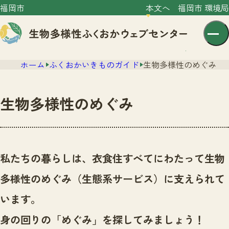
福岡市
本文へ
福岡市 環境局
ホーム
ふくおかいきものガイド
生物多様性のめぐみ
生物多様性のめぐみ
センター紹介
ニュース
私たちの暮らしは、衣食住すべてにわたって生物
センター紹介TOP
サイトポリシー
多様性のめぐみ（生態系サービス）に支えられて
いきものガイド
プライバシーポリシー
ニュースTOP
います。
市の取組み
イベント
身の回りの「めぐみ」を探してみましょう！
いきものガイドTOP