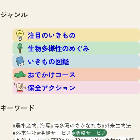
注目のいきもの
いきもの調査隊
生物多様性のめぐみ
ジャンル
調査レポート
いきもの図鑑
おでかけコース
注目のいきもの
マッチング
保全アクション
調査レポートTOP
生物多様性のめぐみ
調査結果
お問合せ
ふくおかいきものマップ
いきもの図鑑
マッチングTOP
掲載申し込みフォーム
おでかけコース
保全アクション
キーワード
文字サイズ
小
中
大
農水産物
海藻
博多湾のさかなたち
外来生物法
外来生物
供給サービス
調整サービス
生物多様性ふくおかウェブセンターとは