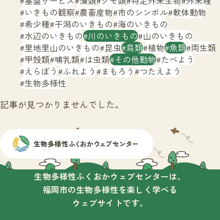
基盤サービス
藻類
クモ類
特定外来生物
外来種
サイトマップ
いきもの観察
農畜産物
市のシンボル
軟体動物
希少種
干潟のいきもの
海のいきもの
水辺のいきもの
川のいきもの
山のいきもの
里地里山のいきもの
昆虫
鳥類
植物
魚類
両生類
甲殻類
哺乳類
は虫類
その他動物
たべよう
えらぼう
ふれよう
まもろう
つたえよう
生物多様性
記事が見つかりませんでした。
生物多様性ふくおかウェブセンターは、
福岡市の生物多様性を楽しく学べる
ウェブサイトです。