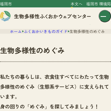
福岡市
本文へ
福岡市 環境局
ホーム
ふくおかいきものガイド
生物多様性のめぐみ
生物多様性のめぐみ
センター紹介
ニュース
私たちの暮らしは、衣食住すべてにわたって生物
センター紹介TOP
サイトポリシー
多様性のめぐみ（生態系サービス）に支えられて
いきものガイド
プライバシーポリシー
ニュースTOP
います。
市の取組み
イベント
身の回りの「めぐみ」を探してみましょう！
いきものガイドTOP