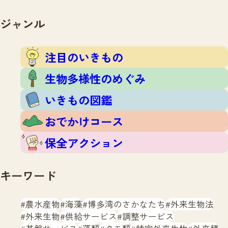
注目のいきもの
いきもの調査隊
生物多様性のめぐみ
ジャンル
調査レポート
いきもの図鑑
おでかけコース
注目のいきもの
マッチング
保全アクション
調査レポートTOP
生物多様性のめぐみ
調査結果
お問合せ
ふくおかいきものマップ
いきもの図鑑
マッチングTOP
掲載申し込みフォーム
おでかけコース
保全アクション
キーワード
文字サイズ
小
中
大
農水産物
海藻
博多湾のさかなたち
外来生物法
外来生物
供給サービス
調整サービス
生物多様性ふくおかウェブセンターとは