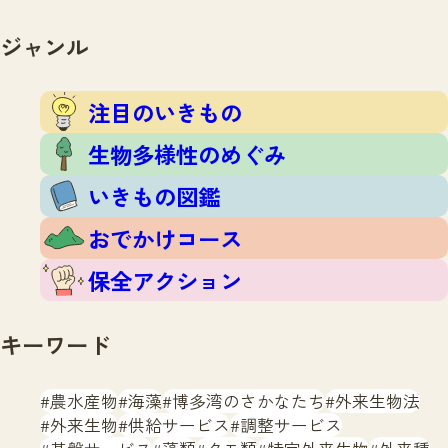
注目のいきもの
いきもの調査隊
生物多様性のめぐみ
ジャンル
調査レポート
いきもの図鑑
おでかけコース
注目のいきもの
マッチング
保全アクション
調査レポートTOP
生物多様性のめぐみ
調査結果
お問合せ
ふくおかいきものマップ
いきもの図鑑
マッチングTOP
掲載申し込みフォーム
おでかけコース
保全アクション
キーワード
文字サイズ
小
中
大
農水産物
海藻
博多湾のさかなたち
外来生物法
外来生物
供給サービス
調整サービス
生物多様性ふくおかウェブセンターとは