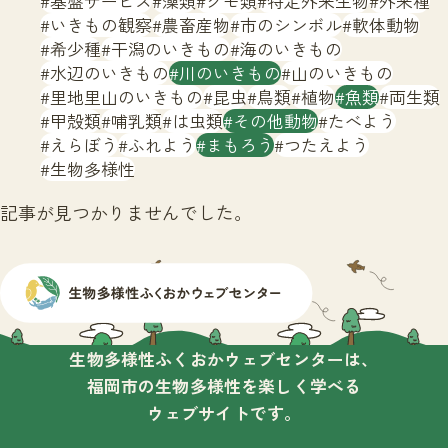
基盤サービス
藻類
クモ類
特定外来生物
外来種
サイトマップ
いきもの観察
農畜産物
市のシンボル
軟体動物
希少種
干潟のいきもの
海のいきもの
水辺のいきもの
川のいきもの
山のいきもの
里地里山のいきもの
昆虫
鳥類
植物
魚類
両生類
甲殻類
哺乳類
は虫類
その他動物
たべよう
えらぼう
ふれよう
まもろう
つたえよう
生物多様性
記事が見つかりませんでした。
生物多様性ふくおかウェブセンターは、
福岡市の生物多様性を楽しく学べる
ウェブサイトです。