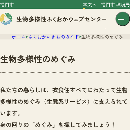
福岡市
本文へ
福岡市 環境局
ホーム
ふくおかいきものガイド
生物多様性のめぐみ
生物多様性のめぐみ
センター紹介
ニュース
私たちの暮らしは、衣食住すべてにわたって生物
センター紹介TOP
サイトポリシー
多様性のめぐみ（生態系サービス）に支えられて
いきものガイド
プライバシーポリシー
ニュースTOP
います。
市の取組み
イベント
身の回りの「めぐみ」を探してみましょう！
いきものガイドTOP