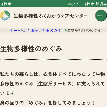
福岡市
本文へ
福岡市 環境局
ホーム
ふくおかいきものガイド
生物多様性のめぐみ
生物多様性のめぐみ
センター紹介
ニュース
私たちの暮らしは、衣食住すべてにわたって生物
センター紹介TOP
サイトポリシー
多様性のめぐみ（生態系サービス）に支えられて
いきものガイド
プライバシーポリシー
ニュースTOP
います。
市の取組み
イベント
身の回りの「めぐみ」を探してみましょう！
いきものガイドTOP