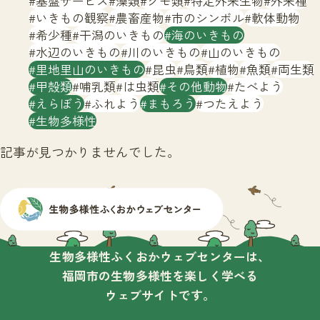
基盤サービス
藻類
クモ類
特定外来生物
外来種
サイトマップ
いきもの観察
農畜産物
市のシンボル
軟体動物
希少種
干潟のいきもの
海のいきもの
水辺のいきもの
川のいきもの
山のいきもの
里地里山のいきもの
昆虫
鳥類
植物
魚類
両生類
甲殻類
哺乳類
は虫類
その他動物
たべよう
えらぼう
ふれよう
まもろう
つたえよう
生物多様性
記事が見つかりませんでした。
生物多様性ふくおかウェブセンターは、
福岡市の生物多様性を楽しく学べる
ウェブサイトです。