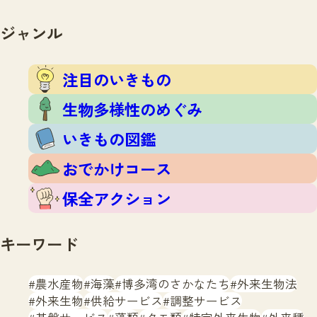
注目のいきもの
いきもの調査隊
生物多様性のめぐみ
ジャンル
調査レポート
いきもの図鑑
おでかけコース
注目のいきもの
マッチング
保全アクション
調査レポートTOP
生物多様性のめぐみ
調査結果
お問合せ
ふくおかいきものマップ
いきもの図鑑
マッチングTOP
掲載申し込みフォーム
おでかけコース
保全アクション
キーワード
文字サイズ
小
中
大
農水産物
海藻
博多湾のさかなたち
外来生物法
外来生物
供給サービス
調整サービス
生物多様性ふくおかウェブセンターとは