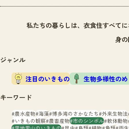
私たちの暮らしは、衣食住すべてに
身の
ジャンル
注目のいきもの
生物多様性のめ
キーワード
農水産物
海藻
博多湾のさかなたち
外来生物法
いきもの観察
農畜産物
市のシンボル
軟体動物
里地里山のいきもの
昆虫
鳥類
植物
魚類
両生