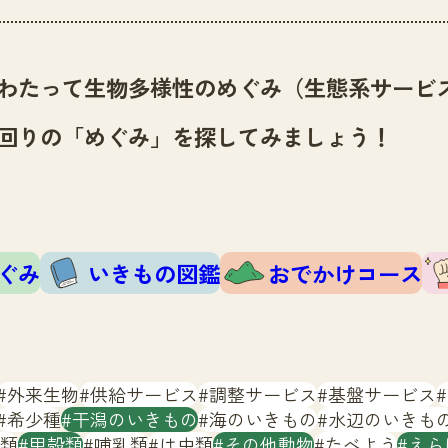
わたって生物多様性のめぐみ（生態系サービ
回りの「めぐみ」を探してみましょう！
ぐみ
いきもの図鑑
おでかけコース
外来生物
供給サービス
調整サービス
基盤サービス
希少種
干潟のいきもの
海のいきもの
水辺のいきも
類
甲殻類
哺乳類
は虫類
その他動物
たべよう
えら