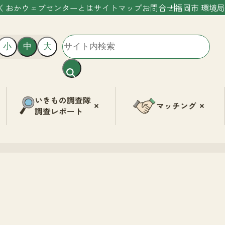
くおかウェブセンターとは
サイトマップ
お問合せ
福岡市 環境局
小
中
大
いきもの調査隊
マッチング
調査レポート