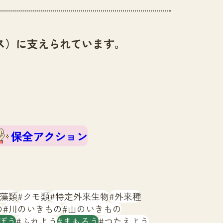
ス）に支えられています。
保全アクション
藻類
クモ類
特定外来生物
外来種
の
川のいきもの
山のいきもの
ぼう
ふれよう
まもろう
つたえよう