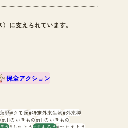
ス）に支えられています。
保全アクション
藻類
クモ類
特定外来生物
外来種
の
川のいきもの
山のいきもの
ぼう
ふれよう
まもろう
つたえよう