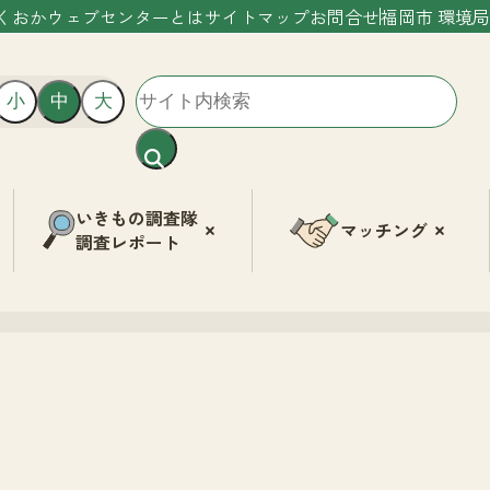
くおかウェブセンターとは
サイトマップ
お問合せ
福岡市 環境局
小
中
大
いきもの調査隊
マッチング
調査レポート