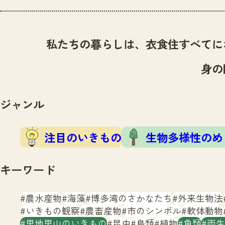
私たちの暮らしは、衣食住すべてに
身の
ジャンル
注目のいきもの
生物多様性のめ
キーワード
農水産物
海藻
博多湾のさかなたち
外来生物法
いきもの観察
農畜産物
市のシンボル
軟体動物
里地里山のいきもの
昆虫
鳥類
植物
魚類
両生