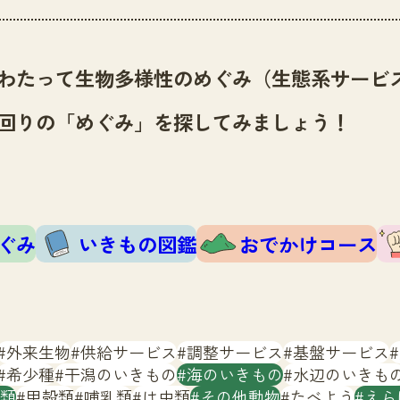
わたって生物多様性のめぐみ（生態系サービ
回りの「めぐみ」を探してみましょう！
ぐみ
いきもの図鑑
おでかけコース
外来生物
供給サービス
調整サービス
基盤サービス
希少種
干潟のいきもの
海のいきもの
水辺のいきも
類
甲殻類
哺乳類
は虫類
その他動物
たべよう
えら