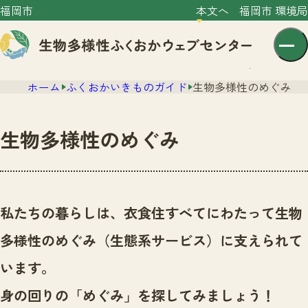
福岡市
本文へ
福岡市 環境局
ホーム
ふくおかいきものガイド
生物多様性のめぐみ
生物多様性のめぐみ
センター紹介
ニュース
私たちの暮らしは、衣食住すべてにわたって生物
センター紹介TOP
サイトポリシー
多様性のめぐみ（生態系サービス）に支えられて
いきものガイド
プライバシーポリシー
ニュースTOP
います。
市の取組み
イベント
身の回りの「めぐみ」を探してみましょう！
いきものガイドTOP