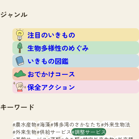
注目のいきもの
いきもの調査隊
生物多様性のめぐみ
ジャンル
調査レポート
いきもの図鑑
おでかけコース
注目のいきもの
マッチング
保全アクション
調査レポートTOP
生物多様性のめぐみ
調査結果
お問合せ
ふくおかいきものマップ
いきもの図鑑
マッチングTOP
掲載申し込みフォーム
おでかけコース
保全アクション
キーワード
文字サイズ
小
中
大
農水産物
海藻
博多湾のさかなたち
外来生物法
外来生物
供給サービス
調整サービス
生物多様性ふくおかウェブセンターとは