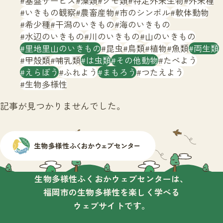
基盤サービス
藻類
クモ類
特定外来生物
外来種
サイトマップ
いきもの観察
農畜産物
市のシンボル
軟体動物
希少種
干潟のいきもの
海のいきもの
水辺のいきもの
川のいきもの
山のいきもの
里地里山のいきもの
昆虫
鳥類
植物
魚類
両生類
甲殻類
哺乳類
は虫類
その他動物
たべよう
えらぼう
ふれよう
まもろう
つたえよう
生物多様性
記事が見つかりませんでした。
生物多様性ふくおかウェブセンターは、
福岡市の生物多様性を楽しく学べる
ウェブサイトです。